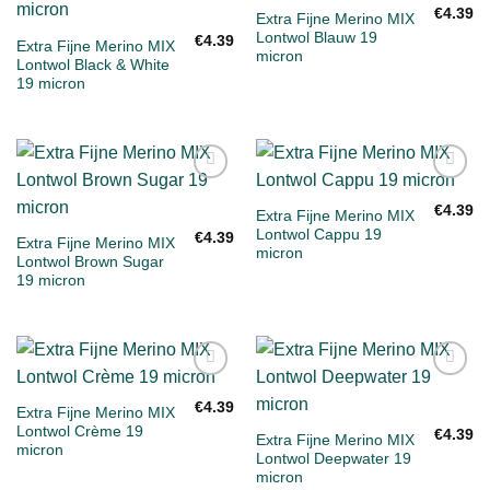
aan
aan
€
4.39
Extra Fijne Merino MIX
verlanglijst
verlanglijst
Lontwol Blauw 19
€
4.39
Extra Fijne Merino MIX
micron
Lontwol Black & White
19 micron
Toevoegen
Toevoegen
aan
aan
€
4.39
Extra Fijne Merino MIX
verlanglijst
verlanglijst
Lontwol Cappu 19
€
4.39
Extra Fijne Merino MIX
micron
Lontwol Brown Sugar
19 micron
Toevoegen
Toevoegen
aan
aan
€
4.39
Extra Fijne Merino MIX
verlanglijst
verlanglijst
Lontwol Crème 19
€
4.39
Extra Fijne Merino MIX
micron
Lontwol Deepwater 19
micron