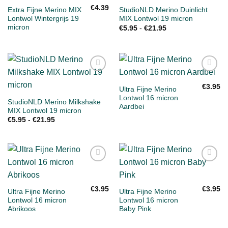
verlanglijst
verlanglijst
€
4.39
Extra Fijne Merino MIX
StudioNLD Merino Duinlicht
Lontwol Wintergrijs 19
MIX Lontwol 19 micron
micron
Prijsklasse:
€
5.95
-
€
21.95
€5.95
tot
€21.95
Toevoegen
Toevoegen
aan
aan
€
3.95
Ultra Fijne Merino
verlanglijst
verlanglijst
Lontwol 16 micron
StudioNLD Merino Milkshake
Aardbei
MIX Lontwol 19 micron
Prijsklasse:
€
5.95
-
€
21.95
€5.95
tot
€21.95
Toevoegen
Toevoegen
aan
aan
verlanglijst
verlanglijst
€
3.95
€
3.95
Ultra Fijne Merino
Ultra Fijne Merino
Lontwol 16 micron
Lontwol 16 micron
Abrikoos
Baby Pink