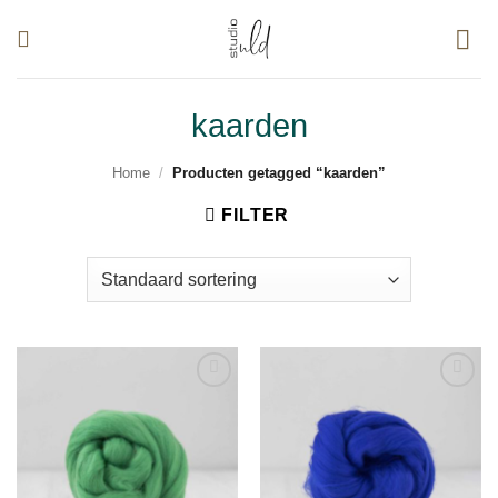
Ga
naar
inhoud
kaarden
Home
/
Producten getagged “kaarden”
FILTER
Toevoegen
Toevoegen
aan
aan
verlanglijst
verlanglijst