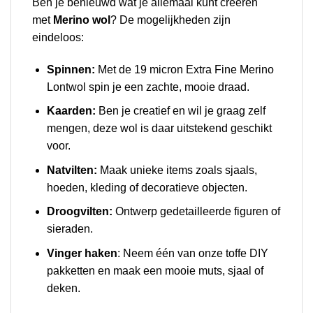
Ben je benieuwd wat je allemaal kunt creëren
met
Merino wol
? De mogelijkheden zijn
eindeloos:
Spinnen:
Met de 19 micron Extra Fine Merino
Lontwol spin je een zachte, mooie draad.
Kaarden:
Ben je creatief en wil je graag zelf
mengen, deze wol is daar uitstekend geschikt
voor.
Natvilten:
Maak unieke items zoals sjaals,
hoeden, kleding of decoratieve objecten.
Droogvilten:
Ontwerp gedetailleerde figuren of
sieraden.
Vinger haken
: Neem één van onze toffe DIY
pakketten en maak een mooie muts, sjaal of
deken.