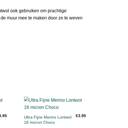
ontwol ook gebruiken om prachtige
 de muur mee te maken door ze te weven
+
en
Toevoegen
3.95
€
3.95
aan
Ultra Fijne Merino Lontwol
st
verlanglijst
16 micron Choco