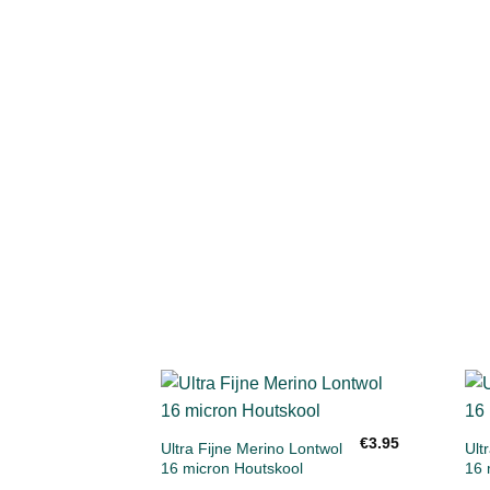
+
Toevoegen
€
3.95
aan
Ultra Fijne Merino Lontwol
Ult
verlanglijst
16 micron Houtskool
16 