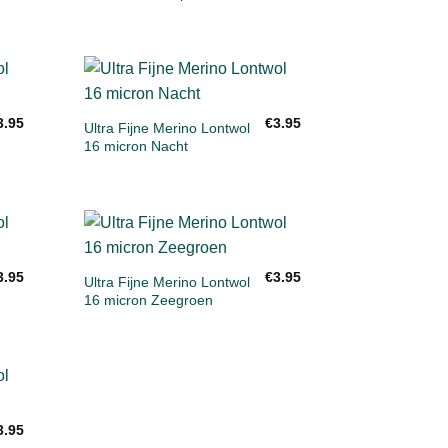
+
en
Toevoegen
3.95
€
3.95
aan
Ultra Fijne Merino Lontwol
st
verlanglijst
16 micron Nacht
+
en
Toevoegen
3.95
€
3.95
aan
Ultra Fijne Merino Lontwol
st
verlanglijst
16 micron Zeegroen
en
3.95
st