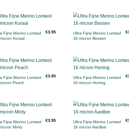
+
+
Toevoegen
Toevoeg
€
3.95
€
aan
aan
ra Fijne Merino Lontwol
Ultra Fijne Merino Lontwol
verlanglijst
verlanglij
micron Koraal
16 micron Bessen
+
+
Toevoegen
Toevoeg
€
3.95
€
aan
aan
ra Fijne Merino Lontwol
Ultra Fijne Merino Lontwol
verlanglijst
verlanglij
micron Peach
16 micron Honing
+
+
Toevoegen
Toevoeg
€
3.95
€
aan
aan
ra Fijne Merino Lontwol
Ultra Fijne Merino Lontwol
verlanglijst
verlanglij
micron Minty
16 micron Aardbei