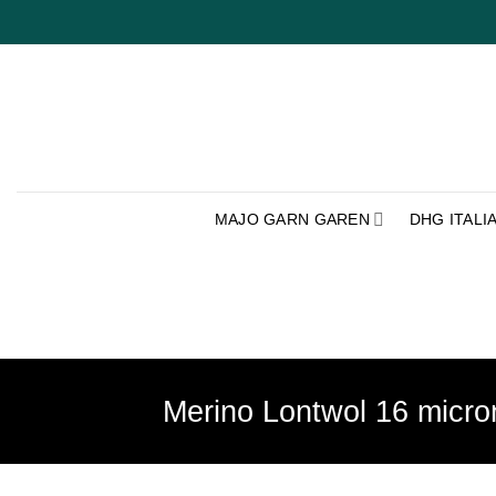
Ga
naar
inhoud
MAJO GARN GAREN
DHG ITALI
Merino Lontwol 16 micro