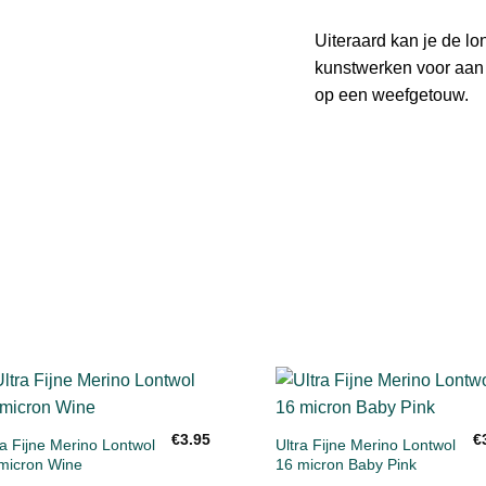
Uiteraard kan je de l
kunstwerken voor aan
op een weefgetouw.
+
+
Toevoegen
Toevoeg
€
3.95
€
aan
aan
ra Fijne Merino Lontwol
Ultra Fijne Merino Lontwol
verlanglijst
verlanglij
micron Wine
16 micron Baby Pink