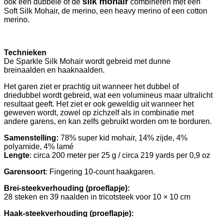
silk mohair
ook een dubbele of de
combineren met een
Soft Silk Mohair, de merino, een heavy merino of een cotton
merino.
Technieken
De Sparkle Silk Mohair wordt gebreid met dunne
breinaalden en haaknaalden.
Het garen ziet er prachtig uit wanneer het dubbel of
driedubbel wordt gebreid, wat een volumineus maar ultralicht
resultaat geeft. Het ziet er ook geweldig uit wanneer het
geweven wordt, zowel op zichzelf als in combinatie met
andere garens, en kan zelfs gebruikt worden om te borduren.
Samenstelling:
78% super kid mohair, 14% zijde, 4%
polyamide, 4% lamé
Lengte
: circa 200 meter per 25 g / circa 219 yards per 0,9 oz
Garensoort
: Fingering 10-count haakgaren.
Brei-steekverhouding (proeflapje):
28 steken en 39 naalden in tricotsteek voor 10 × 10 cm
Haak-steekverhouding (proeflapje):