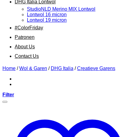
DHG Italia Lontwol
StudioNLD Merino MIX Lontwol
Lontwol 16 micron
Lontwol 19 micron
#ColorFriday
Patronen
About Us
Contact Us
Home
/
Wol & Garen
/
DHG Italia
/
Creatieve Garens
Filter