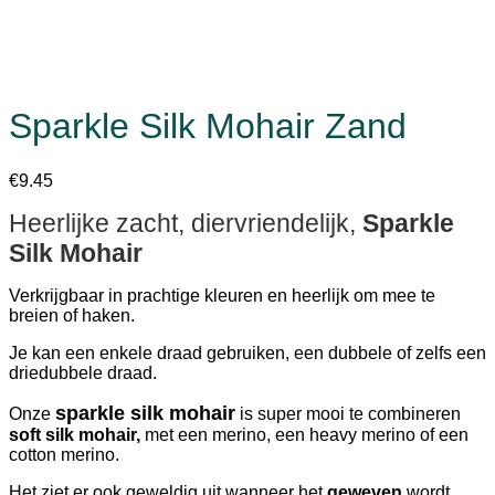
Sparkle Silk Mohair Zand
€
9.45
Heerlijke zacht, diervriendelijk,
Sparkle
Silk Mohair
Verkrijgbaar in prachtige kleuren en heerlijk om mee te
breien of haken.
Je kan een enkele draad gebruiken, een dubbele of zelfs een
driedubbele draad.
sparkle silk mohair
Onze
is super mooi te combineren
soft silk mohair,
met een merino, een heavy merino of een
cotton merino.
Het ziet er ook geweldig uit wanneer het
geweven
wordt,