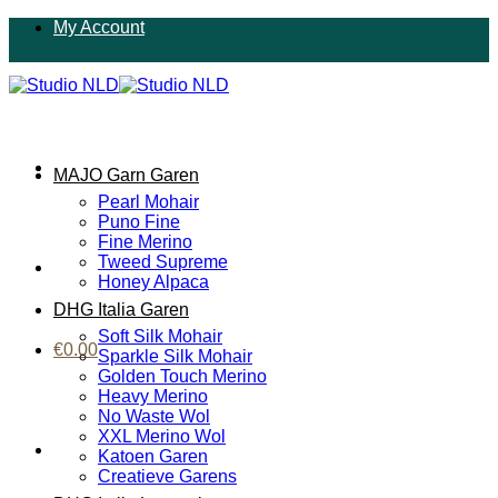
Ga
My Account
naar
inhoud
MAJO Garn Garen
Pearl Mohair
Puno Fine
Fine Merino
Tweed Supreme
Honey Alpaca
DHG Italia Garen
Soft Silk Mohair
€
0.00
Sparkle Silk Mohair
Golden Touch Merino
Heavy Merino
No Waste Wol
XXL Merino Wol
Katoen Garen
Creatieve Garens