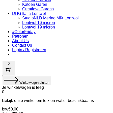
Katoen Garen
Creatieve Garens
DHG Italia Lontwol
StudioNLD Merino MIX Lontwol
Lontwol 16 micron
Lontwol 19 micron
#ColorFriday
Patronen
About Us
Contact Us
Login / Registreren
0
Winkelwagen sluiten
Je winkelwagen is leeg
0
Bekijk onze winkel om te zien wat er beschikbaar is
Belastingbedrag:
btw
€
0.00