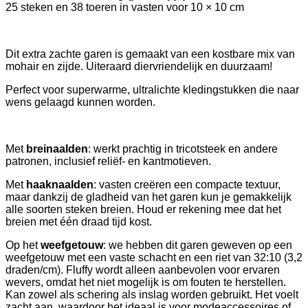
25 steken en 38 toeren in vasten voor 10 × 10 cm
Dit extra zachte garen is gemaakt van een kostbare mix van
mohair en zijde. Uiteraard diervriendelijk en duurzaam!
Perfect voor superwarme, ultralichte kledingstukken die naar
wens gelaagd kunnen worden.
Met
breinaalden
: werkt prachtig in tricotsteek en andere
patronen, inclusief reliëf- en kantmotieven.
Met
haaknaalden
: vasten creëren een compacte textuur,
maar dankzij de gladheid van het garen kun je gemakkelijk
alle soorten steken breien. Houd er rekening mee dat het
breien met één draad tijd kost.
Op het
weefgetouw
: we hebben dit garen geweven op een
weefgetouw met een vaste schacht en een riet van 32:10 (3,2
draden/cm). Fluffy wordt alleen aanbevolen voor ervaren
wevers, omdat het niet mogelijk is om fouten te herstellen.
Kan zowel als schering als inslag worden gebruikt. Het voelt
zacht aan, waardoor het ideaal is voor modeaccessoires of