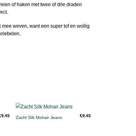
reien of haken met twee of drie draden
fect.
 mee weven, want een super tof en wollig
 kriebelen.
+
€
9.45
€
9.45
Zacht Silk Mohair Jeans
gen
Toevoegen
aan
ijst
verlanglijst