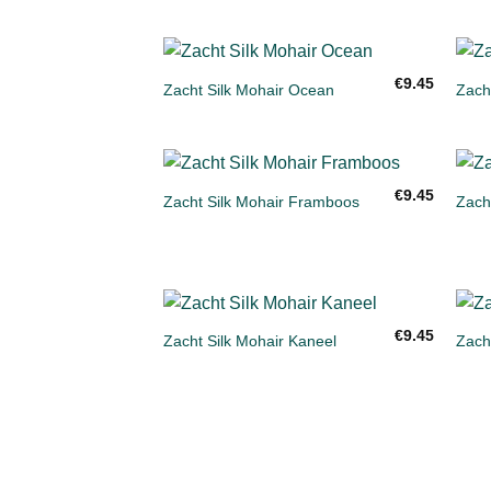
+
+
€
9.45
Zacht Silk Mohair Ocean
Zacht
Toevoegen
aan
verlanglijst
+
+
€
9.45
Zacht Silk Mohair Framboos
Zach
Toevoegen
aan
verlanglijst
+
+
€
9.45
Zacht Silk Mohair Kaneel
Zach
Toevoegen
aan
verlanglijst
CREATIEVE
GARENS