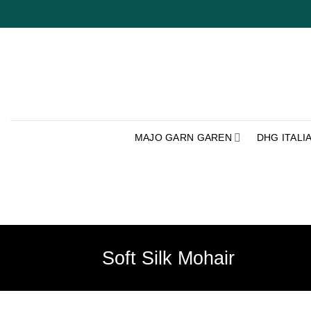
Ga
naar
inhoud
MAJO GARN GAREN
DHG ITALI
Soft Silk Mohair