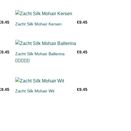
+
€
9.45
€
9.45
Zacht Silk Mohair Kersen
gen
Toevoegen
aan
ijst
verlanglijst
+
€
9.45
€
9.45
Zacht Silk Mohair Ballerina
gen
Toevoegen
aan
ijst
verlanglijst
Gewaardeerd
5
uit 5
+
€
9.45
€
9.45
Zacht Silk Mohair Wit
gen
Toevoegen
aan
ijst
verlanglijst
SPARKLE
SOFT SILK