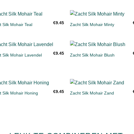
+
€
9.45
 Silk Mohair Teal
Zacht Silk Mohair Minty
Toevoegen
Toevoe
aan
aan
verlanglijst
verlangl
+
€
9.45
t Silk Mohair Lavendel
Zacht Silk Mohair Blush
Toevoegen
Toevoe
aan
aan
verlanglijst
verlangl
+
€
9.45
t Silk Mohair Honing
Zacht Silk Mohair Zand
Toevoegen
Toevoe
aan
aan
verlanglijst
verlangl
HEAVY
HEAVY
MERINO
MERINO