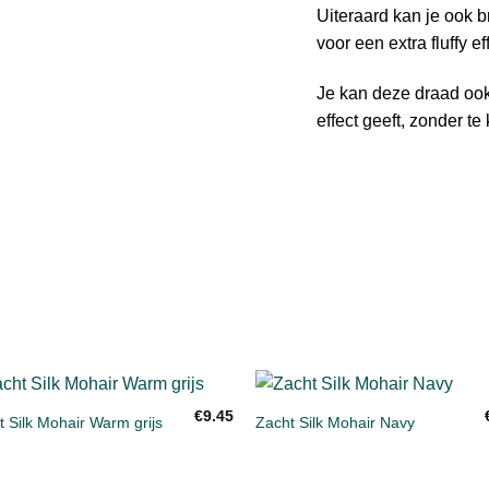
Uiteraard kan je ook b
voor een extra fluffy ef
Je kan deze draad ook
effect geeft, zonder te
+
€
9.45
 Silk Mohair Warm grijs
Zacht Silk Mohair Navy
Toevoegen
Toevoe
aan
aan
verlanglijst
verlangl