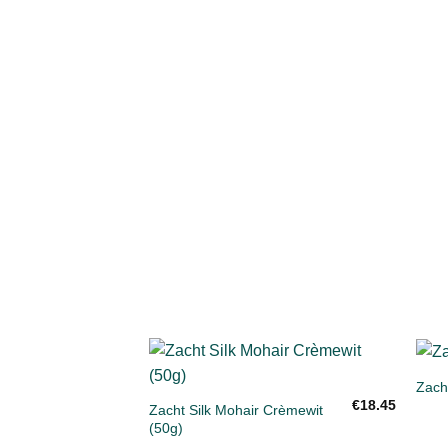
+
+
Zacht
Toevoegen
€
18.45
aan
Zacht Silk Mohair Crèmewit
verlanglijst
(50g)