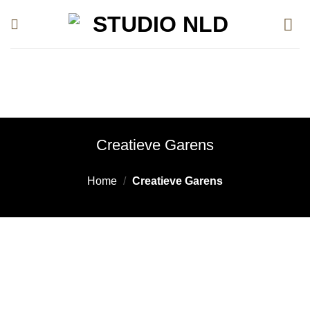
Ga
naar
inhoud
Creatieve Garens
Home
/
Creatieve Garens