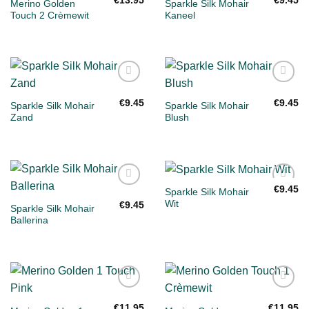
€
13.95
€
9.45
Merino Golden
Sparkle Silk Mohair
verlanglijst
verlanglijst
Touch 2 Crèmewit
Kaneel
Toevoegen
Toevoegen
aan
aan
€
9.45
€
9.45
Sparkle Silk Mohair
Sparkle Silk Mohair
verlanglijst
verlanglijst
Zand
Blush
€
9.45
Sparkle Silk Mohair
Toevoegen
Toevoegen
Wit
aan
aan
€
9.45
Sparkle Silk Mohair
verlanglijst
verlanglijst
Ballerina
Toevoegen
Toevoegen
aan
aan
€
11.95
€
11.95