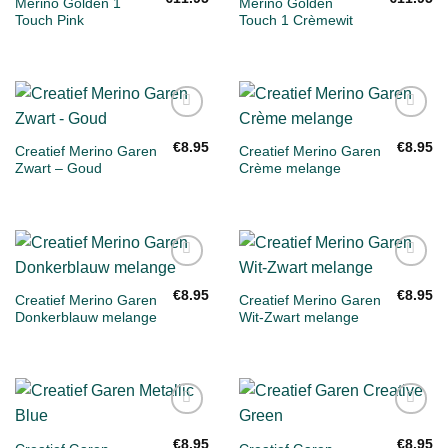
Merino Golden 1
Merino Golden
verlanglijst
verlanglijst
Touch Pink
Touch 1 Crèmewit
Toevoegen
Toevoegen
aan
aan
€
8.95
€
8.95
Creatief Merino Garen
Creatief Merino Garen
verlanglijst
verlanglijst
Zwart – Goud
Crème melange
Toevoegen
Toevoegen
aan
aan
€
8.95
€
8.95
Creatief Merino Garen
Creatief Merino Garen
verlanglijst
verlanglijst
Donkerblauw melange
Wit-Zwart melange
Toevoegen
Toevoegen
aan
aan
€
8.95
€
8.95