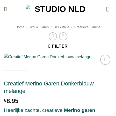
Ga
naar
inhoud
Home
/
Wol & Garen
/
DHG Italia
/
Creatieve Garens
FILTER
Toevoegen
aan
verlanglijst
Creatief Merino Garen Donkerblauw
melange
8.95
€
Heerlijke zachte, creatieve
Merino garen