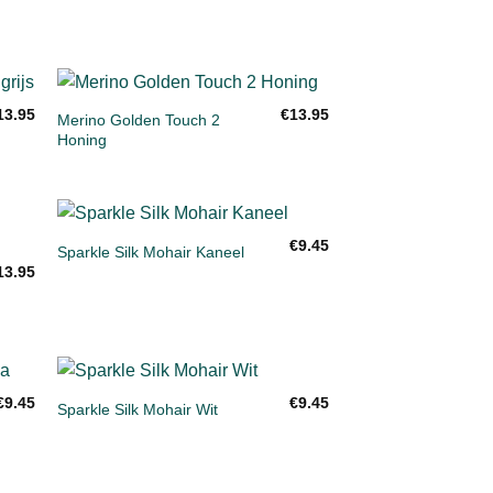
+
13.95
€
13.95
Merino Golden Touch 2
gen
Toevoegen
Honing
aan
ijst
verlanglijst
+
€
9.45
Sparkle Silk Mohair Kaneel
gen
Toevoegen
13.95
aan
ijst
verlanglijst
+
€
9.45
€
9.45
Sparkle Silk Mohair Wit
gen
Toevoegen
aan
ijst
verlanglijst