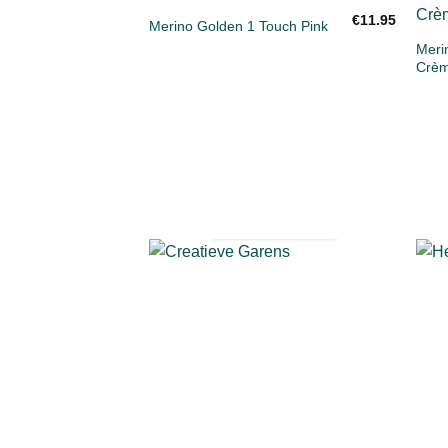
+
€
11.95
Merino Golden 1 Touch Pink
Toevoegen
aan
Meri
verlanglijst
Crèm
CREATIEVE
GARENS
21
PRODUCTEN