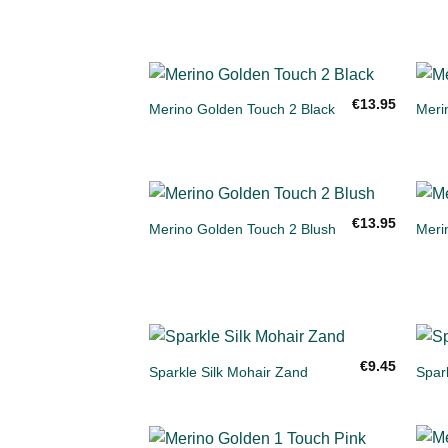
+
+
€
13.95
Merino Golden Touch 2 Black
Meri
Toevoegen
aan
verlanglijst
+
+
€
13.95
Merino Golden Touch 2 Blush
Meri
Toevoegen
aan
verlanglijst
+
+
€
9.45
Sparkle Silk Mohair Zand
Spark
Toevoegen
aan
verlanglijst
+