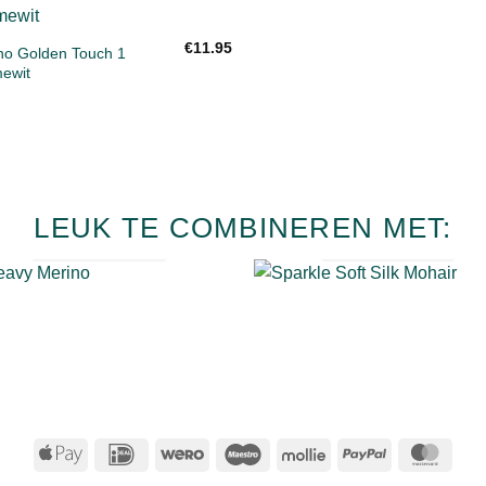
Toevoegen
€
11.95
aan
no Golden Touch 1
verlanglijst
ewit
SPARKLE
HEAVY
SOFT SILK
MERINO
LEUK TE COMBINEREN MET:
MOHAIR
15
PRODUCTEN
5 PRODUCTEN
Apple
IDeal
Wero
Maestro
Mollie
PayPal
Mast
Pay