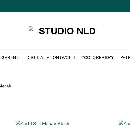
A GAREN
DHG ITALIA LONTWOL
#COLORFRIDAY
PAT
Mohair
+
+