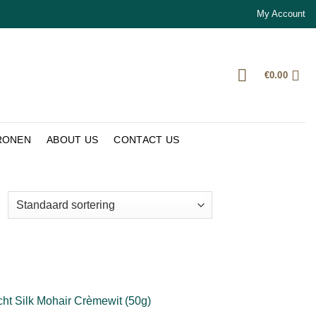
My Account
€
0.00
RONEN
ABOUT US
CONTACT US