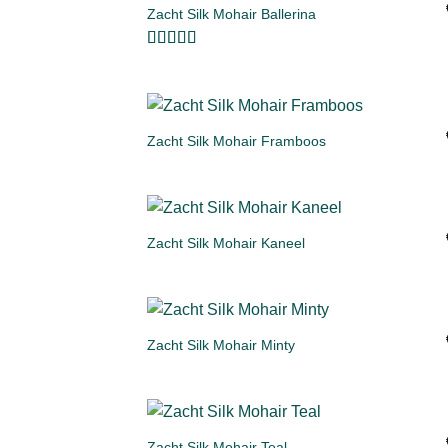
Zacht Silk Mohair Ballerina
Toevoe
aan
verlangl
Gewaardeerd
5
uit 5
+
Zacht Silk Mohair Framboos
Toevoe
aan
verlangl
+
Zacht Silk Mohair Kaneel
Toevoe
aan
verlangl
+
Zacht Silk Mohair Minty
Toevoe
aan
verlangl
+
Zacht Silk Mohair Teal