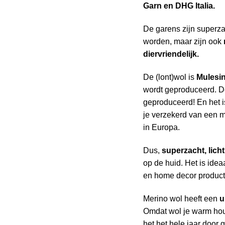
Garn en DHG Italia.
De garens zijn superz
worden, maar zijn ook
diervriendelijk.
De (lont)wol is
Mulesi
wordt geproduceerd. 
geproduceerd! En het i
je verzekerd van een mi
in Europa.
Dus,
superzacht, lich
op de huid. Het is idea
en home decor product
Merino wol heeft een
u
Omdat wol je warm houd
het het hele jaar door 