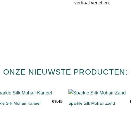
verhaal vertellen.
ONZE NIEUWSTE PRODUCTEN:
+
€
9.45
kle Silk Mohair Kaneel
Sparkle Silk Mohair Zand
Toevoegen
Toevoe
aan
aan
verlanglijst
verlangl