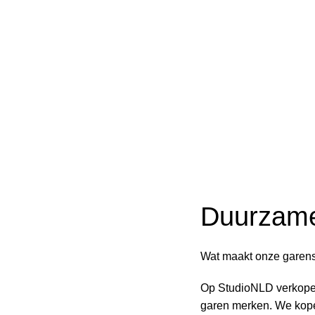
Duurzam
Wat maakt onze garens
Op StudioNLD verkop
garen merken. We kope