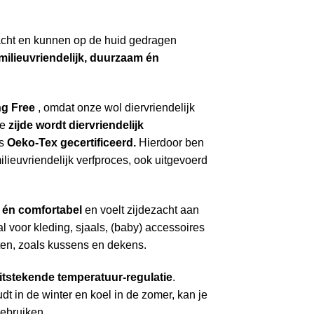
acht en kunnen op de huid gedragen
milieuvriendelijk, duurzaam én
ng Free
, omdat onze wol diervriendelijk
De
zijde wordt diervriendelijk
s
Oeko-Tex gecertificeerd.
Hierdoor ben
lieuvriendelijk verfproces, ook uitgevoerd
t én comfortabel
en voelt zijdezacht aan
al voor kleding, sjaals, (baby) accessoires
en, zoals kussens en dekens.
itstekende temperatuur-regulatie
.
t in de winter en koel in de zomer, kan je
gebruiken.