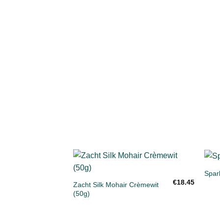
+
+
Spar
Toevoegen
€
18.45
aan
Zacht Silk Mohair Crèmewit
verlanglijst
(50g)