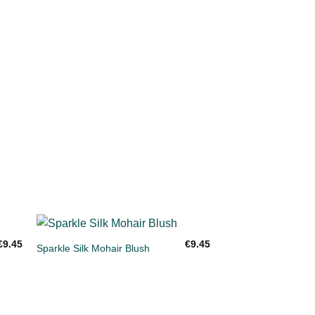
+
€
9.45
€
9.45
Sparkle Silk Mohair Blush
gen
Toevoegen
aan
ijst
verlanglijst