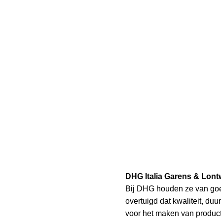
I
JO
DHG Italia Garens & Lont
Bij DHG houden ze van goe
overtuigd dat kwaliteit, du
voor het maken van product