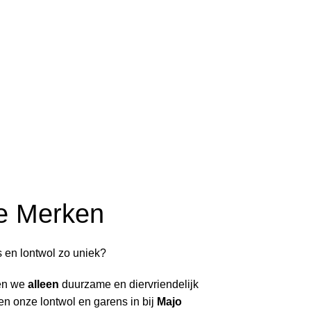
+
Sparkle Silk Mohair 
e Merken
 en lontwol zo uniek?
en we
alleen
duurzame en diervriendelijk
n onze lontwol en garens in bij
Majo