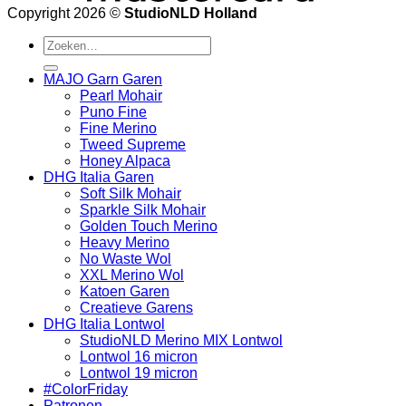
Copyright 2026 ©
StudioNLD Holland
Zoeken
naar:
MAJO Garn Garen
Pearl Mohair
Puno Fine
Fine Merino
Tweed Supreme
Honey Alpaca
DHG Italia Garen
Soft Silk Mohair
Sparkle Silk Mohair
Golden Touch Merino
Heavy Merino
No Waste Wol
XXL Merino Wol
Katoen Garen
Creatieve Garens
DHG Italia Lontwol
StudioNLD Merino MIX Lontwol
Lontwol 16 micron
Lontwol 19 micron
#ColorFriday
Patronen