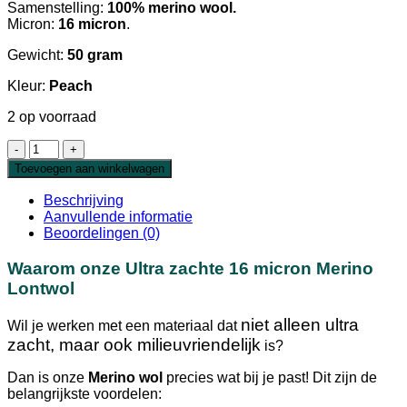
Samenstelling:
100% merino wool.
Micron:
16 micron
.
Gewicht:
50 gram
Kleur:
Peach
2 op voorraad
Ultra
Fijne
Toevoegen aan winkelwagen
Merino
Lontwol
Beschrijving
16
Aanvullende informatie
micron
Beoordelingen (0)
Peach
aantal
Waarom onze Ultra zachte 16 micron Merino
Lontwol
niet alleen ultra
Wil je werken met een materiaal dat
zacht, maar ook milieuvriendelijk
is?
Dan is onze
Merino wol
precies wat bij je past! Dit zijn de
belangrijkste voordelen: