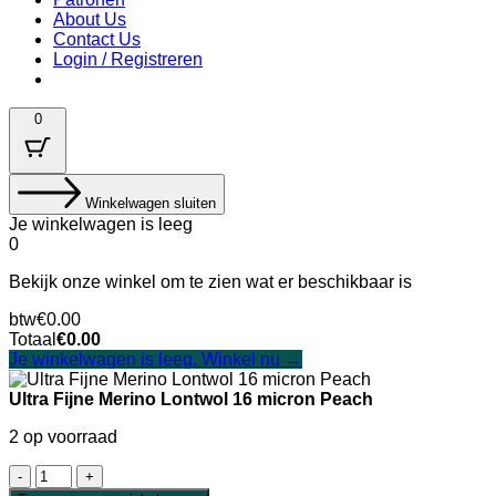
About Us
Contact Us
Login / Registreren
0
Winkelwagen sluiten
Je winkelwagen is leeg
0
Bekijk onze winkel om te zien wat er beschikbaar is
Belastingbedrag:
btw
€
0.00
Winkelwagen
Totaal
€
0.00
Totaal:
Je winkelwagen is leeg. Winkel nu →
Ultra Fijne Merino Lontwol 16 micron Peach
2 op voorraad
Ultra
Fijne