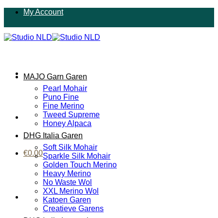
Ga
My Account
naar
inhoud
MAJO Garn Garen
Pearl Mohair
Puno Fine
Fine Merino
Tweed Supreme
Honey Alpaca
DHG Italia Garen
Soft Silk Mohair
€
0.00
Sparkle Silk Mohair
Golden Touch Merino
Heavy Merino
No Waste Wol
XXL Merino Wol
Katoen Garen
Creatieve Garens