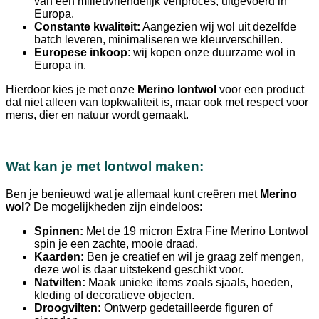
van een milieuvriendelijk verfproces, uitgevoerd in
Europa.
Constante kwaliteit:
Aangezien wij wol uit dezelfde
batch leveren, minimaliseren we kleurverschillen.
Europese inkoop
: wij kopen onze duurzame wol in
Europa in.
Hierdoor kies je met onze
Merino lontwol
voor een product
dat niet alleen van topkwaliteit is, maar ook met respect voor
mens, dier en natuur wordt gemaakt.
Wat kan je met lontwol maken:
Ben je benieuwd wat je allemaal kunt creëren met
Merino
wol
? De mogelijkheden zijn eindeloos:
Spinnen:
Met de 19 micron Extra Fine Merino Lontwol
spin je een zachte, mooie draad.
Kaarden:
Ben je creatief en wil je graag zelf mengen,
deze wol is daar uitstekend geschikt voor.
Natvilten:
Maak unieke items zoals sjaals, hoeden,
kleding of decoratieve objecten.
Droogvilten:
Ontwerp gedetailleerde figuren of