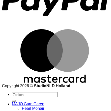
M
Copyright 2026 ©
StudioNLD Holland
Zoeken
naar:
MAJO Garn Garen
Pearl Mohair