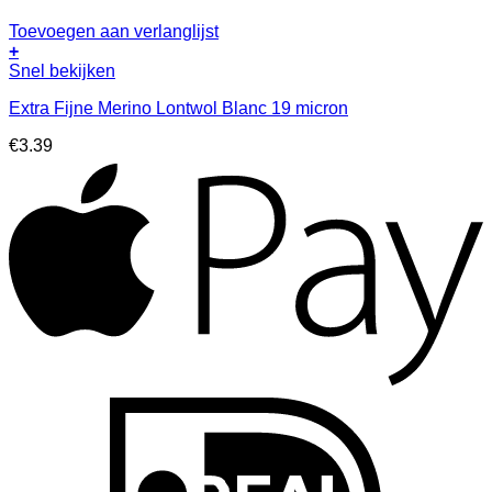
Toevoegen aan verlanglijst
+
Snel bekijken
Extra Fijne Merino Lontwol Blanc 19 micron
€
3.39
A
I