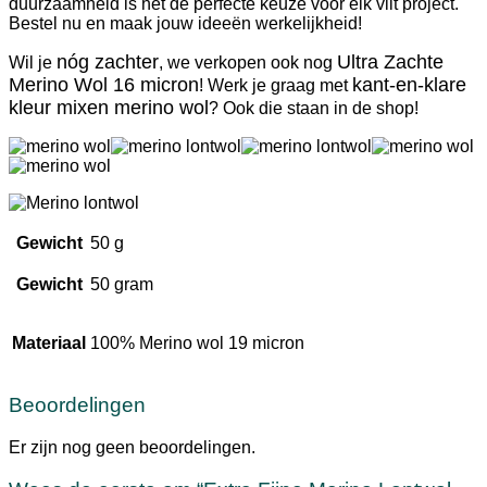
duurzaamheid is het dé perfecte keuze voor elk vilt project.
Bestel nu en maak jouw ideeën werkelijkheid!
nóg zachter
Ultra Zachte
Wil je
, we verkopen ook nog
Merino Wol 16 micron
kant-en-klare
! Werk je graag met
kleur mixen merino wol
? Ook die staan in de shop!
Gewicht
50 g
Gewicht
50 gram
Materiaal
100% Merino wol 19 micron
Beoordelingen
Er zijn nog geen beoordelingen.