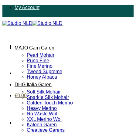
Ga
My Account
naar
inhoud
MAJO Garn Garen
Pearl Mohair
Puno Fine
Fine Merino
Tweed Supreme
Honey Alpaca
DHG Italia Garen
Soft Silk Mohair
€
0.00
Sparkle Silk Mohair
Golden Touch Merino
Heavy Merino
No Waste Wol
XXL Merino Wol
Katoen Garen
Creatieve Garens