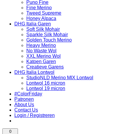
Puno Fine
Fine Merino
Tweed Supreme
Honey Alpaca
DHG Italia Garen
Soft Silk Mohair
Sparkle Silk Mohair
Golden Touch Merino
Heavy Merino
No Waste Wol
XXL Merino Wol
Katoen Garen
Creatieve Garens
DHG Italia Lontwol
StudioNLD Merino MIX Lontwol
Lontwol 16 micron
Lontwol 19 micron
#ColorFriday
Patronen
About Us
Contact Us
Login / Registreren
0