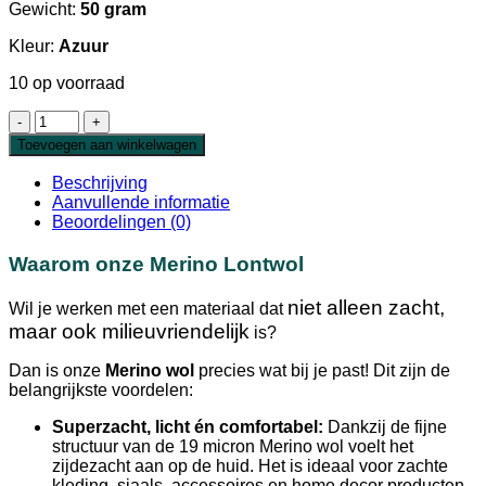
Gewicht:
50 gram
Kleur:
Azuur
10 op voorraad
Extra
Fijne
Toevoegen aan winkelwagen
Merino
Lontwol
Beschrijving
Azuur
Aanvullende informatie
19
Beoordelingen (0)
micron
aantal
Waarom onze Merino Lontwol
niet alleen zacht,
Wil je werken met een materiaal dat
maar ook milieuvriendelijk
is?
Dan is onze
Merino wol
precies wat bij je past! Dit zijn de
belangrijkste voordelen:
Superzacht, licht én comfortabel:
Dankzij de fijne
structuur van de 19 micron Merino wol voelt het
zijdezacht aan op de huid. Het is ideaal voor zachte
kleding, sjaals, accessoires en home decor producten