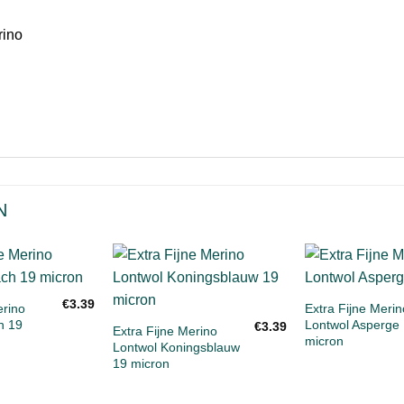
N
+
Toevoegen
Toevoegen
+
€
3.39
aan
aan
erino
Extra Fijne Merin
verlanglijst
verlanglijst
h 19
Lontwol Asperge
€
3.39
Extra Fijne Merino
micron
Lontwol Koningsblauw
19 micron