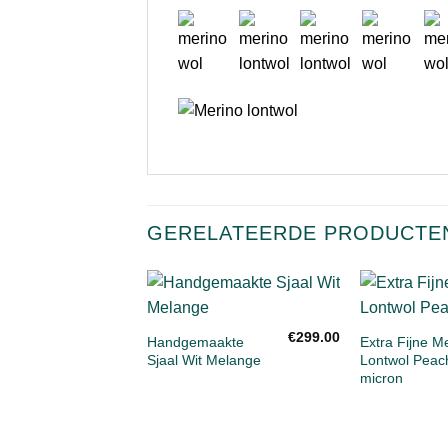
GERELATEERDE PRODUCTE
+
+
Toevoegen
€
299.00
aan
Handgemaakte
Extra Fijne M
verlanglijst
Sjaal Wit Melange
Lontwol Peac
micron