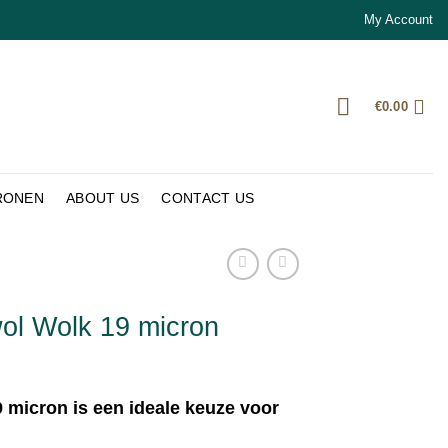
My Account
€
0.00
RONEN
ABOUT US
CONTACT US
wol Wolk 19 micron
 micron is een ideale keuze voor