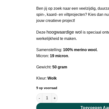
Ben jij op zoek naar een veelzijdig, duurz
spin-, kaard- en viltprojecten? Kies dan n
jouw creatieve project!
hoogwaardige wol
Deze
is speciaal on
werkelijkheid te maken.
Samenstelling:
100% merino wool.
Micron:
19 micron
.
Gewicht:
50 gram
Kleur:
Wolk
9 op voorraad
Extra Fijne Merino Lontwol Wolk 19 micron 
Toevoegen Aa