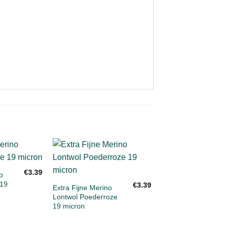
Toevoegen
Toevoegen
To
+
€
3.39
aan
aan
o
verlanglijst
verlanglijst
ve
 19
€
3.39
Extra Fijne Merino
Lontwol Poederroze
19 micron
+