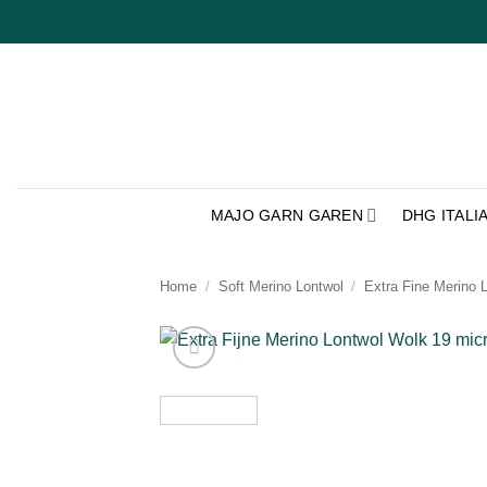
Ga
naar
inhoud
MAJO GARN GAREN
DHG ITALI
Home
/
Soft Merino Lontwol
/
Extra Fine Merino 