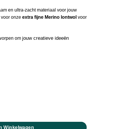
aam en ultra-zacht materiaal voor jouw
u voor onze
extra fijne Merino lontwol
voor
jouw creatieve ideeën
tworpen om
aantal
n Winkelwagen