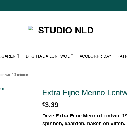
A GAREN
DHG ITALIA LONTWOL
#COLORFRIDAY
PAT
Lontwol 19 micron
Extra Fijne Merino Lont
3.39
€
Toevoegen
aan
verlanglijst
Deze Extra Fijne Merino Lontwol 19
spinnen, kaarden, haken en vilten.