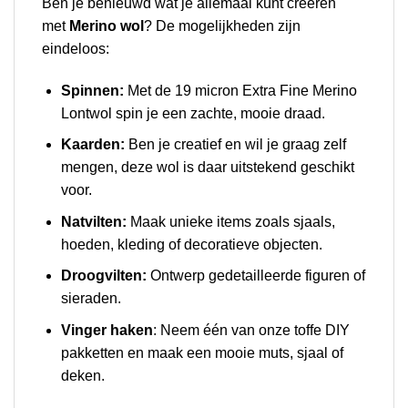
Ben je benieuwd wat je allemaal kunt creëren
met
Merino wol
? De mogelijkheden zijn
eindeloos:
Spinnen:
Met de 19 micron Extra Fine Merino
Lontwol spin je een zachte, mooie draad.
Kaarden:
Ben je creatief en wil je graag zelf
mengen, deze wol is daar uitstekend geschikt
voor.
Natvilten:
Maak unieke items zoals sjaals,
hoeden, kleding of decoratieve objecten.
Droogvilten:
Ontwerp gedetailleerde figuren of
sieraden.
Vinger haken
: Neem één van onze toffe DIY
pakketten en maak een mooie muts, sjaal of
deken.