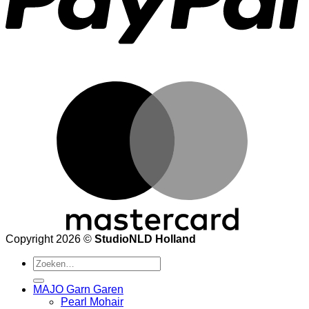
M
Copyright 2026 ©
StudioNLD Holland
Zoeken
naar:
MAJO Garn Garen
Pearl Mohair