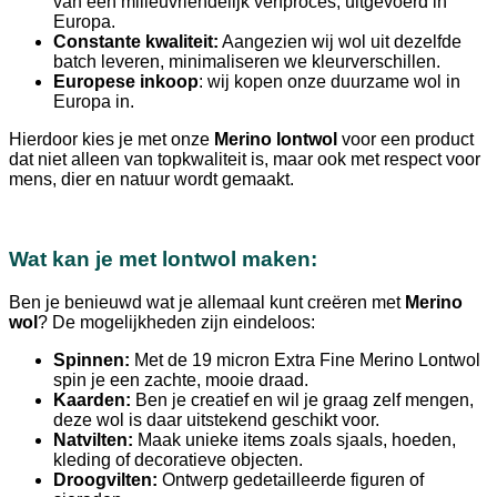
van een milieuvriendelijk verfproces, uitgevoerd in
Europa.
Constante kwaliteit:
Aangezien wij wol uit dezelfde
batch leveren, minimaliseren we kleurverschillen.
Europese inkoop
: wij kopen onze duurzame wol in
Europa in.
Hierdoor kies je met onze
Merino lontwol
voor een product
dat niet alleen van topkwaliteit is, maar ook met respect voor
mens, dier en natuur wordt gemaakt.
Wat kan je met lontwol maken:
Ben je benieuwd wat je allemaal kunt creëren met
Merino
wol
? De mogelijkheden zijn eindeloos:
Spinnen:
Met de 19 micron Extra Fine Merino Lontwol
spin je een zachte, mooie draad.
Kaarden:
Ben je creatief en wil je graag zelf mengen,
deze wol is daar uitstekend geschikt voor.
Natvilten:
Maak unieke items zoals sjaals, hoeden,
kleding of decoratieve objecten.
Droogvilten:
Ontwerp gedetailleerde figuren of