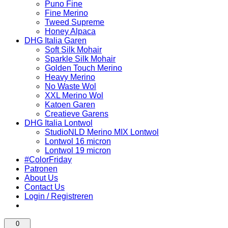
Puno Fine
Fine Merino
Tweed Supreme
Honey Alpaca
DHG Italia Garen
Soft Silk Mohair
Sparkle Silk Mohair
Golden Touch Merino
Heavy Merino
No Waste Wol
XXL Merino Wol
Katoen Garen
Creatieve Garens
DHG Italia Lontwol
StudioNLD Merino MIX Lontwol
Lontwol 16 micron
Lontwol 19 micron
#ColorFriday
Patronen
About Us
Contact Us
Login / Registreren
0