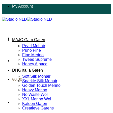
Ga
My Account
naar
inhoud
MAJO Garn Garen
Pearl Mohair
Puno Fine
Fine Merino
Tweed Supreme
Honey Alpaca
DHG Italia Garen
Soft Silk Mohair
€
0.00
Sparkle Silk Mohair
Golden Touch Merino
Heavy Merino
No Waste Wol
XXL Merino Wol
Katoen Garen
Creatieve Garens