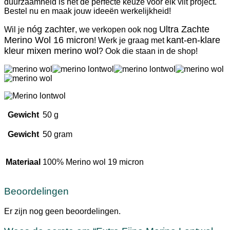
duurzaamheid is het dé perfecte keuze voor elk vilt project.
Bestel nu en maak jouw ideeën werkelijkheid!
nóg zachter
Ultra Zachte
Wil je
, we verkopen ook nog
Merino Wol 16 micron
kant-en-klare
! Werk je graag met
kleur mixen merino wol
? Ook die staan in de shop!
Gewicht
50 g
Gewicht
50 gram
Materiaal
100% Merino wol 19 micron
Beoordelingen
Er zijn nog geen beoordelingen.