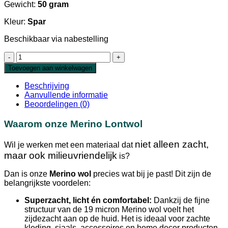
Gewicht:
50 gram
Kleur:
Spar
Beschikbaar via nabestelling
Extra
Fijne
Toevoegen aan winkelwagen
Merino
Lontwol
Beschrijving
Spar
Aanvullende informatie
19
Beoordelingen (0)
micron
aantal
Waarom onze Merino Lontwol
niet alleen zacht,
Wil je werken met een materiaal dat
maar ook milieuvriendelijk
is?
Dan is onze
Merino wol
precies wat bij je past! Dit zijn de
belangrijkste voordelen:
Superzacht, licht én comfortabel:
Dankzij de fijne
structuur van de 19 micron Merino wol voelt het
zijdezacht aan op de huid. Het is ideaal voor zachte
kleding, sjaals, accessoires en home decor producten