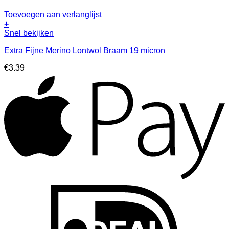
Toevoegen aan verlanglijst
+
Snel bekijken
Extra Fijne Merino Lontwol Braam 19 micron
€
3.39
A
I