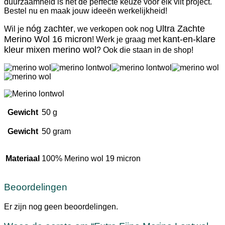
duurzaamheid is het dé perfecte keuze voor elk vilt project.
Bestel nu en maak jouw ideeën werkelijkheid!
nóg zachter
Ultra Zachte
Wil je
, we verkopen ook nog
Merino Wol 16 micron
kant-en-klare
! Werk je graag met
kleur mixen merino wol
? Ook die staan in de shop!
Gewicht
50 g
Gewicht
50 gram
Materiaal
100% Merino wol 19 micron
Beoordelingen
Er zijn nog geen beoordelingen.