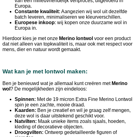
van een milieuvriendelijk verfproces, uitgevoerd in
Europa.
Constante kwaliteit:
Aangezien wij wol uit dezelfde
batch leveren, minimaliseren we kleurverschillen.
Europese inkoop
: wij kopen onze duurzame wol in
Europa in.
Hierdoor kies je met onze
Merino lontwol
voor een product
dat niet alleen van topkwaliteit is, maar ook met respect voor
mens, dier en natuur wordt gemaakt.
Wat kan je met lontwol maken:
Ben je benieuwd wat je allemaal kunt creëren met
Merino
wol
? De mogelijkheden zijn eindeloos:
Spinnen:
Met de 19 micron Extra Fine Merino Lontwol
spin je een zachte, mooie draad.
Kaarden:
Ben je creatief en wil je graag zelf mengen,
deze wol is daar uitstekend geschikt voor.
Natvilten:
Maak unieke items zoals sjaals, hoeden,
kleding of decoratieve objecten.
Droogvilten:
Ontwerp gedetailleerde figuren of