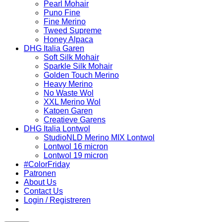
Pearl Mohair
Puno Fine
Fine Merino
Tweed Supreme
Honey Alpaca
DHG Italia Garen
Soft Silk Mohair
Sparkle Silk Mohair
Golden Touch Merino
Heavy Merino
No Waste Wol
XXL Merino Wol
Katoen Garen
Creatieve Garens
DHG Italia Lontwol
StudioNLD Merino MIX Lontwol
Lontwol 16 micron
Lontwol 19 micron
#ColorFriday
Patronen
About Us
Contact Us
Login / Registreren