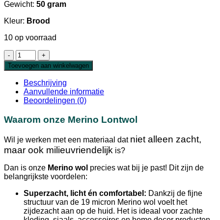
Gewicht:
50 gram
Kleur:
Brood
10 op voorraad
Extra
Fijne
Toevoegen aan winkelwagen
Merino
Lontwol
Beschrijving
Brood
Aanvullende informatie
19
Beoordelingen (0)
micron
aantal
Waarom onze Merino Lontwol
niet alleen zacht,
Wil je werken met een materiaal dat
maar ook milieuvriendelijk
is?
Dan is onze
Merino wol
precies wat bij je past! Dit zijn de
belangrijkste voordelen:
Superzacht, licht én comfortabel:
Dankzij de fijne
structuur van de 19 micron Merino wol voelt het
zijdezacht aan op de huid. Het is ideaal voor zachte
kleding, sjaals, accessoires en home decor producten