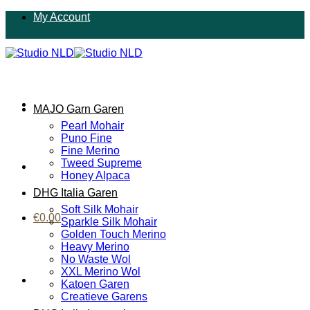
Ga
My Account
naar
inhoud
MAJO Garn Garen
Pearl Mohair
Puno Fine
Fine Merino
Tweed Supreme
Honey Alpaca
DHG Italia Garen
Soft Silk Mohair
€
0.00
Sparkle Silk Mohair
Golden Touch Merino
Heavy Merino
No Waste Wol
XXL Merino Wol
Katoen Garen
Creatieve Garens