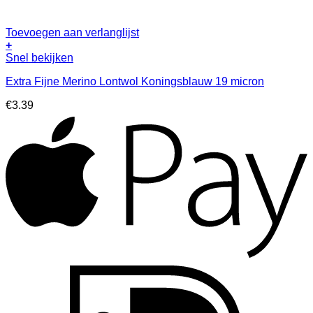
Toevoegen aan verlanglijst
+
Snel bekijken
Extra Fijne Merino Lontwol Koningsblauw 19 micron
€
3.39
A
I