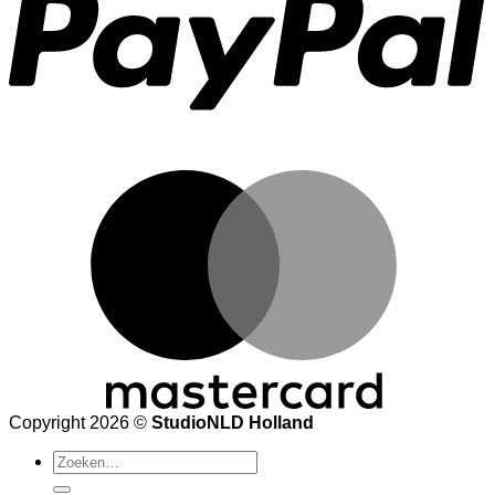
M
Copyright 2026 ©
StudioNLD Holland
Zoeken
naar: