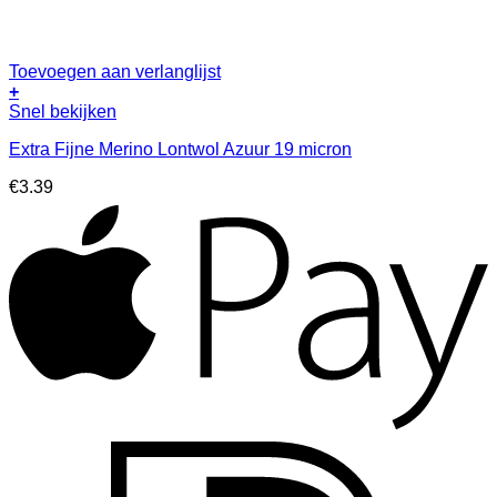
Toevoegen aan verlanglijst
+
Snel bekijken
Extra Fijne Merino Lontwol Azuur 19 micron
€
3.39
A
I