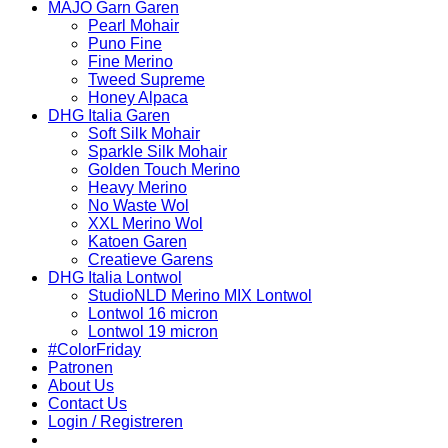
MAJO Garn Garen
Pearl Mohair
Puno Fine
Fine Merino
Tweed Supreme
Honey Alpaca
DHG Italia Garen
Soft Silk Mohair
Sparkle Silk Mohair
Golden Touch Merino
Heavy Merino
No Waste Wol
XXL Merino Wol
Katoen Garen
Creatieve Garens
DHG Italia Lontwol
StudioNLD Merino MIX Lontwol
Lontwol 16 micron
Lontwol 19 micron
#ColorFriday
Patronen
About Us
Contact Us
Login / Registreren