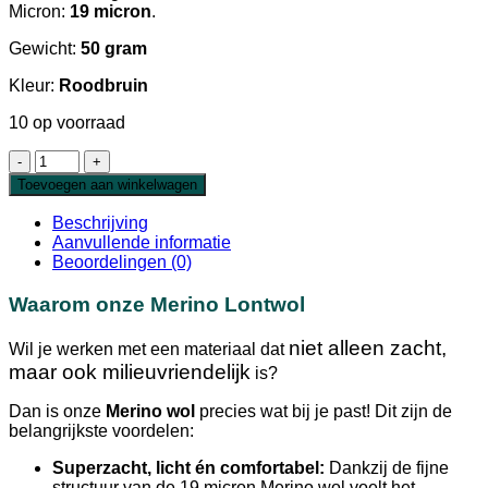
Micron:
19 micron
.
Gewicht:
50 gram
Kleur:
Roodbruin
10 op voorraad
Extra
Fijne
Toevoegen aan winkelwagen
Merino
Lontwol
Beschrijving
Roodbruin
Aanvullende informatie
19
Beoordelingen (0)
micron
aantal
Waarom onze Merino Lontwol
niet alleen zacht,
Wil je werken met een materiaal dat
maar ook milieuvriendelijk
is?
Dan is onze
Merino wol
precies wat bij je past! Dit zijn de
belangrijkste voordelen:
Superzacht, licht én comfortabel:
Dankzij de fijne
structuur van de 19 micron Merino wol voelt het