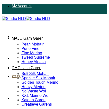
Ga
My Account
naar
inhoud
MAJO Garn Garen
Pearl Mohair
Puno Fine
Fine Merino
Tweed Supreme
Honey Alpaca
DHG Italia Garen
Soft Silk Mohair
€
0.00
Sparkle Silk Mohair
Golden Touch Merino
Heavy Merino
No Waste Wol
XXL Merino Wol
Katoen Garen
Creatieve Garens