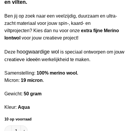
en vilten.
Ben jij op zoek naar een veelzijdig, duurzaam en ultra-
zacht materiaal voor jouw spin-, kaard- en
viltprojecten? Kies dan nu voor onze
extra fijne Merino
lontwol
voor jouw creatieve project!
hoogwaardige wol
jouw
Deze
is speciaal ontworpen om
creatieve ideeën
werkelijkheid te maken.
Samenstelling:
100% merino wool.
Micron:
19 micron
.
Gewicht:
50 gram
Kleur:
Aqua
10 op voorraad
Extra Fijne Merino Lontwol Aqua 19 micron aantal