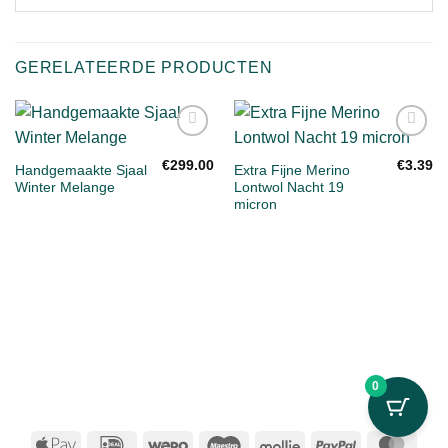
GERELATEERDE PRODUCTEN
Toevoegen
Toevoegen
aan
aan
€
299.00
€
3.39
Handgemaakte Sjaal
Extra Fijne Merino
verlanglijst
verlanglijst
Winter Melange
Lontwol Nacht 19
micron
0
Apple
IDeal
Wero
Maestro
Mollie
PayPal
Mast