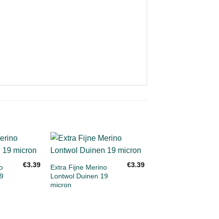
+
Toevoegen
Toevoegen
To
€
3.39
€
3.39
aan
aan
o
Extra Fijne Merino
verlanglijst
verlanglijst
ve
9
Lontwol Duinen 19
micron
+