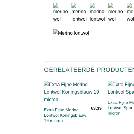
GERELATEERDE PRODUCTE
+
Toevoegen
+
aan
Extra Fijne M
verlanglijst
Lontwol Spar
€
3.39
Extra Fijne Merino
micron
Lontwol Koningsblauw
19 micron