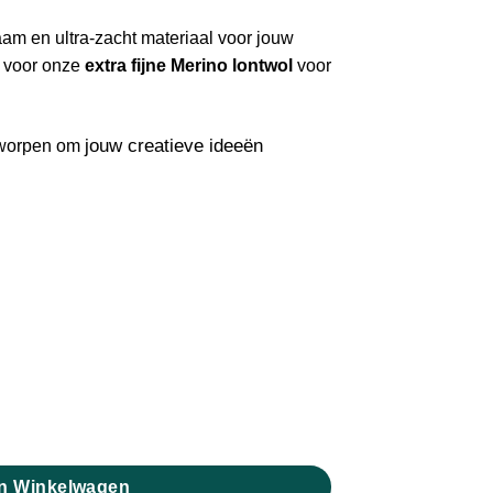
aam en ultra-zacht materiaal voor jouw
u voor onze
extra fijne Merino lontwol
voor
jouw creatieve ideeën
tworpen om
ron aantal
n Winkelwagen