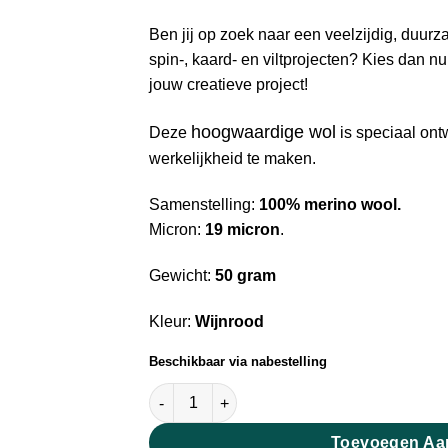
Ben jij op zoek naar een veelzijdig, duurz
spin-, kaard- en viltprojecten? Kies dan n
jouw creatieve project!
hoogwaardige wol
Deze
is speciaal on
werkelijkheid te maken.
Samenstelling:
100% merino wool.
Micron:
19 micron
.
Gewicht:
50 gram
Kleur:
Wijnrood
Beschikbaar via nabestelling
Extra Fijne Merino Lontwol Wijnrood 19 mic
Toevoegen Aa