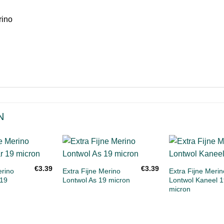
N
+
+
Toevoegen
Toevoegen
€
3.39
€
3.39
aan
aan
erino
Extra Fijne Merino
Extra Fijne Merin
verlanglijst
verlanglijst
 19
Lontwol As 19 micron
Lontwol Kaneel 1
micron