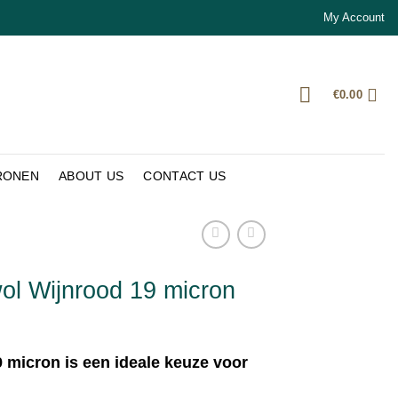
My Account
€
0.00
RONEN
ABOUT US
CONTACT US
wol Wijnrood 19 micron
 micron is een ideale keuze voor