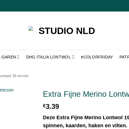
A GAREN
DHG ITALIA LONTWOL
#COLORFRIDAY
PAT
Lontwol 19 micron
Extra Fijne Merino Lont
3.39
€
Toevoegen
aan
verlanglijst
Deze Extra Fijne Merino Lontwol 19
spinnen, kaarden, haken en vilten.