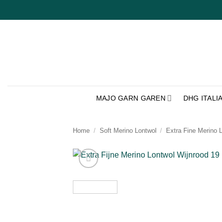
Ga
naar
inhoud
MAJO GARN GAREN
DHG ITALI
Home
/
Soft Merino Lontwol
/
Extra Fine Merino 