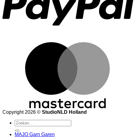
M
Copyright 2026 ©
StudioNLD Holland
Zoeken
naar:
MAJO Garn Garen