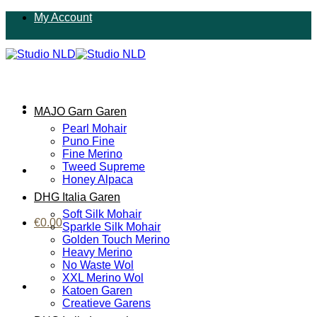
Ga
My Account
naar
inhoud
MAJO Garn Garen
Pearl Mohair
Puno Fine
Fine Merino
Tweed Supreme
Honey Alpaca
DHG Italia Garen
Soft Silk Mohair
€
0.00
Sparkle Silk Mohair
Golden Touch Merino
Heavy Merino
No Waste Wol
XXL Merino Wol
Katoen Garen
Creatieve Garens