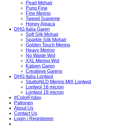
Pearl Mohair
Puno Fine
Fine Merino
Tweed Supreme
Honey Alpaca
DHG Italia Garen
Soft Silk Mohair
Sparkle Silk Mohair
Golden Touch Merino
Heavy Merino
No Waste Wol
XXL Merino Wol
Katoen Garen
Creatieve Garens
DHG Italia Lontwol
StudioNLD Merino MIX Lontwol
Lontwol 16 micron
Lontwol 19 micron
#ColorFriday
Patronen
About Us
Contact Us
Login / Registreren