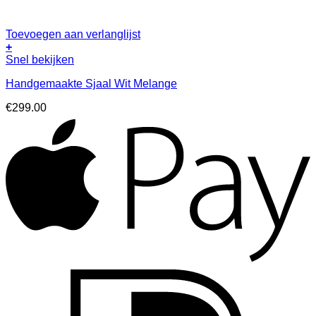
Toevoegen aan verlanglijst
+
Snel bekijken
Handgemaakte Sjaal Wit Melange
€
299.00
A
I