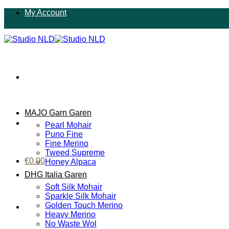
Ga
My Account
naar
inhoud
MAJO Garn Garen
Pearl Mohair
Puno Fine
Fine Merino
Tweed Supreme
€
0.00
Honey Alpaca
DHG Italia Garen
Soft Silk Mohair
Sparkle Silk Mohair
Golden Touch Merino
Heavy Merino
No Waste Wol