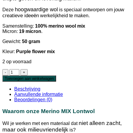
hoogwaardige wol
jouw
Deze
is speciaal ontworpen om
creatieve ideeën
werkelijkheid te maken.
Samenstelling:
100% merino wool mix
Micron:
19 micron
.
Gewicht:
50 gram
Kleur:
Purple flower mix
2 op voorraad
Extra
Fijne
Toevoegen aan winkelwagen
Merino
MIX
Beschrijving
Lontwol
Aanvullende informatie
Purple
Beoordelingen (0)
Flower
19
Waarom onze Merino MIX Lontwol
micron
aantal
niet alleen zacht,
Wil je werken met een materiaal dat
maar ook milieuvriendelijk
is?