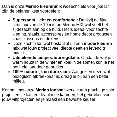
Dan is onze
Merino kleurenmix wol
echt iets voor jou! Dit
zijn de belangrijkste voordelen:
Superzacht, licht én comfortabel:
Dankzij de fijne
structuur van de 19 micron Merino MIX wol voelt het
zijdezacht aan op de huid. Het is ideaal voor zachte
kleding, sjaals, accessoires en home decor producten
zoals kussens en dekens.
Deze zachte lontwol bestaat al uit een
mooie kleuren
mix
wat jouw project veel diepte geeft en levendig
maakt.
Uitstekende temperatuurregulatie:
Omdat de wol je
warm houdt in de winter en koel in de zomer, kun je het
het hele jaar door gebruiken.
100% natuurlijk en duurzaam:
Aangezien deze wol
biologisch afbreekbaar is, draag je bij aan een beter
milieu.
Kortom, met onze
Merino lontwol
werk je aan prachtige spin
projecten, je kan er ideaal mee kaarden, het gebruiken voor
jouw viltprojecten én je maakt een bewuste keuze!