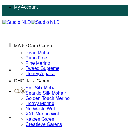
Ga
My Account
naar
inhoud
MAJO Garn Garen
Pearl Mohair
Puno Fine
Fine Merino
Tweed Supreme
Honey Alpaca
DHG Italia Garen
Soft Silk Mohair
€
0.00
Sparkle Silk Mohair
Golden Touch Merino
Heavy Merino
No Waste Wol
XXL Merino Wol
Katoen Garen
Creatieve Garens