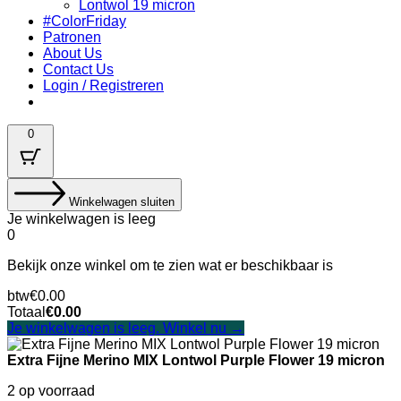
Lontwol 19 micron
#ColorFriday
Patronen
About Us
Contact Us
Login / Registreren
0
Winkelwagen sluiten
Je winkelwagen is leeg
0
Bekijk onze winkel om te zien wat er beschikbaar is
Belastingbedrag:
btw
€
0.00
Winkelwagen
Totaal
€
0.00
Totaal:
Je winkelwagen is leeg. Winkel nu →
Extra Fijne Merino MIX Lontwol Purple Flower 19 micron
2 op voorraad