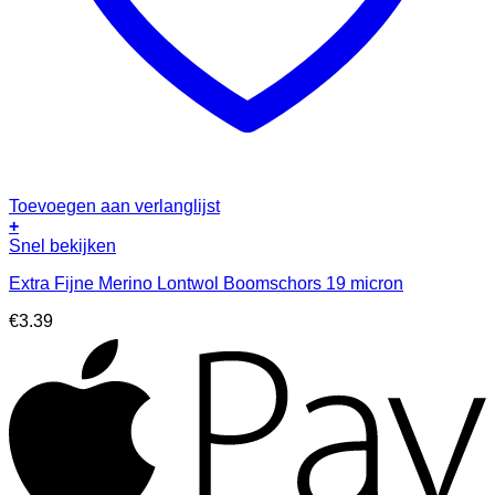
Toevoegen aan verlanglijst
+
Snel bekijken
Extra Fijne Merino Lontwol Boomschors 19 micron
€
3.39
A