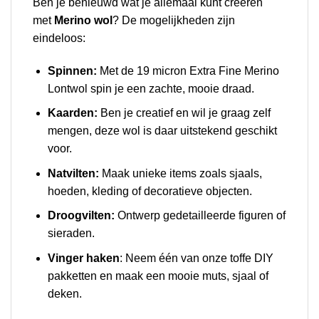
Ben je benieuwd wat je allemaal kunt creëren
met
Merino wol
? De mogelijkheden zijn
eindeloos:
Spinnen:
Met de 19 micron Extra Fine Merino
Lontwol spin je een zachte, mooie draad.
Kaarden:
Ben je creatief en wil je graag zelf
mengen, deze wol is daar uitstekend geschikt
voor.
Natvilten:
Maak unieke items zoals sjaals,
hoeden, kleding of decoratieve objecten.
Droogvilten:
Ontwerp gedetailleerde figuren of
sieraden.
Vinger haken
: Neem één van onze toffe DIY
pakketten en maak een mooie muts, sjaal of
deken.