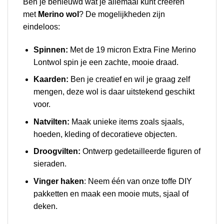
Ben je benieuwd wat je allemaal kunt creëren
met
Merino wol
? De mogelijkheden zijn
eindeloos:
Spinnen:
Met de 19 micron Extra Fine Merino
Lontwol spin je een zachte, mooie draad.
Kaarden:
Ben je creatief en wil je graag zelf
mengen, deze wol is daar uitstekend geschikt
voor.
Natvilten:
Maak unieke items zoals sjaals,
hoeden, kleding of decoratieve objecten.
Droogvilten:
Ontwerp gedetailleerde figuren of
sieraden.
Vinger haken
: Neem één van onze toffe DIY
pakketten en maak een mooie muts, sjaal of
deken.