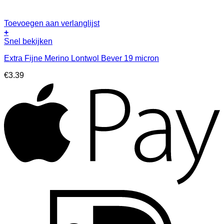
Toevoegen aan verlanglijst
+
Snel bekijken
Extra Fijne Merino Lontwol Bever 19 micron
€
3.39
A
I