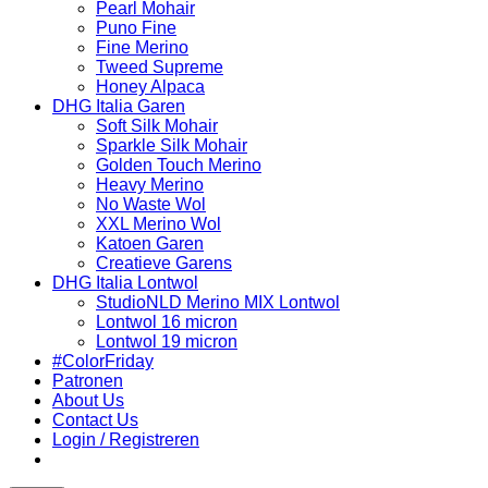
Pearl Mohair
Puno Fine
Fine Merino
Tweed Supreme
Honey Alpaca
DHG Italia Garen
Soft Silk Mohair
Sparkle Silk Mohair
Golden Touch Merino
Heavy Merino
No Waste Wol
XXL Merino Wol
Katoen Garen
Creatieve Garens
DHG Italia Lontwol
StudioNLD Merino MIX Lontwol
Lontwol 16 micron
Lontwol 19 micron
#ColorFriday
Patronen
About Us
Contact Us
Login / Registreren