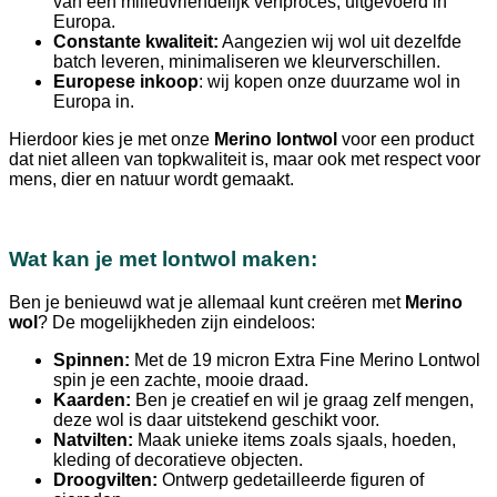
van een milieuvriendelijk verfproces, uitgevoerd in
Europa.
Constante kwaliteit:
Aangezien wij wol uit dezelfde
batch leveren, minimaliseren we kleurverschillen.
Europese inkoop
: wij kopen onze duurzame wol in
Europa in.
Hierdoor kies je met onze
Merino lontwol
voor een product
dat niet alleen van topkwaliteit is, maar ook met respect voor
mens, dier en natuur wordt gemaakt.
Wat kan je met lontwol maken:
Ben je benieuwd wat je allemaal kunt creëren met
Merino
wol
? De mogelijkheden zijn eindeloos:
Spinnen:
Met de 19 micron Extra Fine Merino Lontwol
spin je een zachte, mooie draad.
Kaarden:
Ben je creatief en wil je graag zelf mengen,
deze wol is daar uitstekend geschikt voor.
Natvilten:
Maak unieke items zoals sjaals, hoeden,
kleding of decoratieve objecten.
Droogvilten:
Ontwerp gedetailleerde figuren of