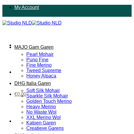
Ga
My Account
naar
inhoud
MAJO Garn Garen
Pearl Mohair
Puno Fine
Fine Merino
Tweed Supreme
Honey Alpaca
DHG Italia Garen
Soft Silk Mohair
€
0.00
Sparkle Silk Mohair
Golden Touch Merino
Heavy Merino
No Waste Wol
XXL Merino Wol
Katoen Garen
Creatieve Garens