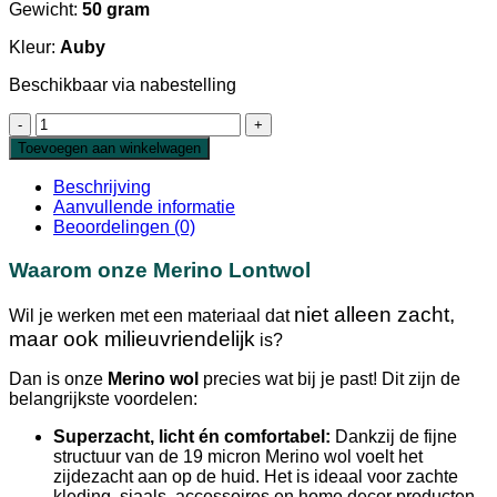
Gewicht:
50 gram
Kleur:
Auby
Beschikbaar via nabestelling
Extra
Fijne
Toevoegen aan winkelwagen
Merino
Lontwol
Beschrijving
Auby
Aanvullende informatie
19
Beoordelingen (0)
micron
aantal
Waarom onze Merino Lontwol
niet alleen zacht,
Wil je werken met een materiaal dat
maar ook milieuvriendelijk
is?
Dan is onze
Merino wol
precies wat bij je past! Dit zijn de
belangrijkste voordelen:
Superzacht, licht én comfortabel:
Dankzij de fijne
structuur van de 19 micron Merino wol voelt het
zijdezacht aan op de huid. Het is ideaal voor zachte
kleding, sjaals, accessoires en home decor producten