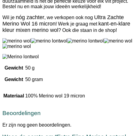
duurzaamheid is het dé perfecte keuze voor elk vilt project.
Bestel nu en maak jouw ideeën werkelijkheid!
nóg zachter
Ultra Zachte
Wil je
, we verkopen ook nog
Merino Wol 16 micron
kant-en-klare
! Werk je graag met
kleur mixen merino wol
? Ook die staan in de shop!
Gewicht
50 g
Gewicht
50 gram
Materiaal
100% Merino wol 19 micron
Beoordelingen
Er zijn nog geen beoordelingen.