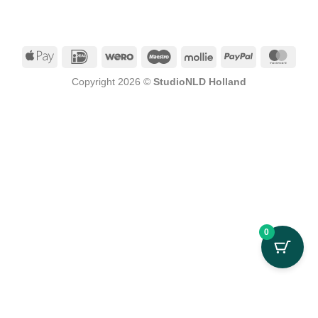
Apple
IDeal
Wero
Maestro
Mollie
PayPal
Mast
Pay
Copyright 2026 ©
StudioNLD Holland
0