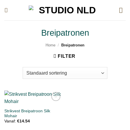
Ga
naar
inhoud
Breipatronen
Home
/
Breipatronen
FILTER
Toevoegen
aan
Strikvest Breipatroon Silk
verlanglijst
Mohair
Vanaf:
€
14.54