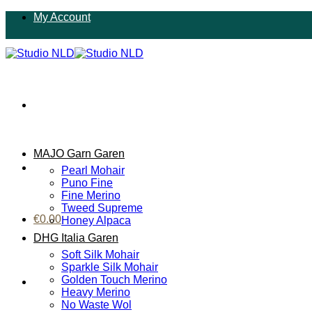
Ga
My Account
naar
inhoud
MAJO Garn Garen
Pearl Mohair
Puno Fine
Fine Merino
Tweed Supreme
€
0.00
Honey Alpaca
DHG Italia Garen
Soft Silk Mohair
Sparkle Silk Mohair
Golden Touch Merino
Heavy Merino
No Waste Wol