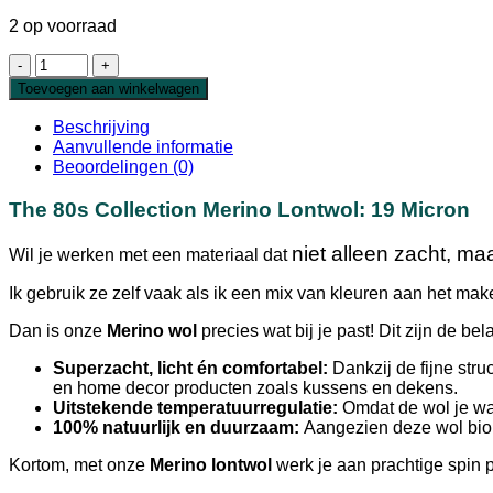
2 op voorraad
Extra
Fijne
Toevoegen aan winkelwagen
Merino
80s
Beschrijving
Lontwol
Aanvullende informatie
Neon
Beoordelingen (0)
Pink
19
The 80s Collection Merino Lontwol: 19 Micron
micron
aantal
niet alleen zacht, maa
Wil je werken met een materiaal dat
Ik gebruik ze zelf vaak als ik een mix van kleuren aan het mak
Dan is onze
Merino wol
precies wat bij je past! Dit zijn de bel
Superzacht, licht én comfortabel:
Dankzij de fijne stru
en home decor producten zoals kussens en dekens.
Uitstekende temperatuurregulatie:
Omdat de wol je war
100% natuurlijk en duurzaam:
Aangezien deze wol biolo
Kortom, met onze
Merino lontwol
werk je aan prachtige spin p