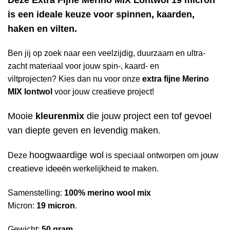
Deze Extra Fijne Merino MIX Lontwol 19 micron
is een ideale keuze voor spinnen, kaarden,
haken en vilten.
Ben jij op zoek naar een veelzijdig, duurzaam en ultra-
zacht materiaal voor jouw spin-, kaard- en
viltprojecten? Kies dan nu voor onze
extra fijne Merino
MIX lontwol
voor jouw creatieve project!
Mooie
kleurenmix
die jouw project een tof gevoel
van diepte geven en levendig maken.
hoogwaardige wol
jouw
Deze
is speciaal ontworpen om
creatieve ideeën
werkelijkheid te maken.
Samenstelling:
100% merino wool mix
Micron:
19 micron
.
Gewicht:
50 gram