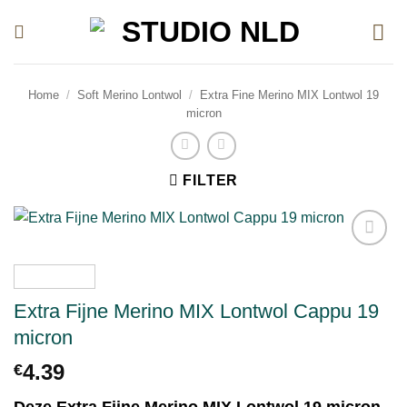
Ga
naar
inhoud
Home
/
Soft Merino Lontwol
/
Extra Fine Merino MIX Lontwol 19
micron
FILTER
Toevoegen
aan
verlanglijst
Extra Fijne Merino MIX Lontwol Cappu 19
micron
4.39
€