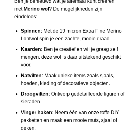
Ben je benieuwd wat je allemaal kunt creëren
met
Merino wol
? De mogelijkheden zijn
eindeloos:
Spinnen:
Met de 19 micron Extra Fine Merino
Lontwol spin je een zachte, mooie draad.
Kaarden:
Ben je creatief en wil je graag zelf
mengen, deze wol is daar uitstekend geschikt
voor.
Natvilten:
Maak unieke items zoals sjaals,
hoeden, kleding of decoratieve objecten.
Droogvilten:
Ontwerp gedetailleerde figuren of
sieraden.
Vinger haken
: Neem één van onze toffe DIY
pakketten en maak een mooie muts, sjaal of
deken.