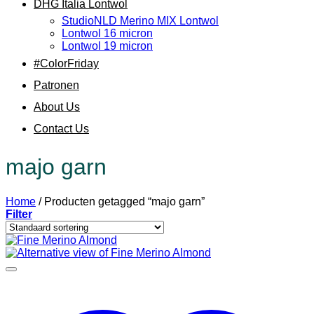
DHG Italia Lontwol
StudioNLD Merino MIX Lontwol
Lontwol 16 micron
Lontwol 19 micron
#ColorFriday
Patronen
About Us
Contact Us
majo garn
Home
/
Producten getagged “majo garn”
Filter