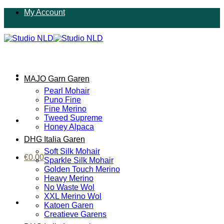
Ga
My Account
naar
inhoud
MAJO Garn Garen
Pearl Mohair
Puno Fine
Fine Merino
Tweed Supreme
Honey Alpaca
DHG Italia Garen
Soft Silk Mohair
€
0.00
Sparkle Silk Mohair
Golden Touch Merino
Heavy Merino
No Waste Wol
XXL Merino Wol
Katoen Garen
Creatieve Garens