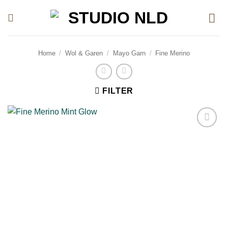
Ga
naar
inhoud
Home
/
Wol & Garen
/
Mayo Garn
/
Fine Merino
FILTER
Toevoegen
aan
verlanglijst