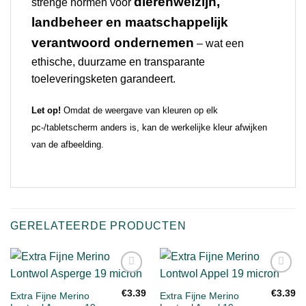
dierenwelzijn,
strenge normen voor
landbeheer en maatschappelijk
verantwoord ondernemen
– wat een
ethische, duurzame en transparante
toeleveringsketen garandeert.
Let op!
Omdat de weergave van kleuren op elk
pc-/tabletscherm anders is, kan de werkelijke kleur afwijken
van de afbeelding.
GERELATEERDE PRODUCTEN
Toevoegen
Toevoegen
aan
aan
€
3.39
€
3.39
Extra Fijne Merino
Extra Fijne Merino
verlanglijst
verlanglijst