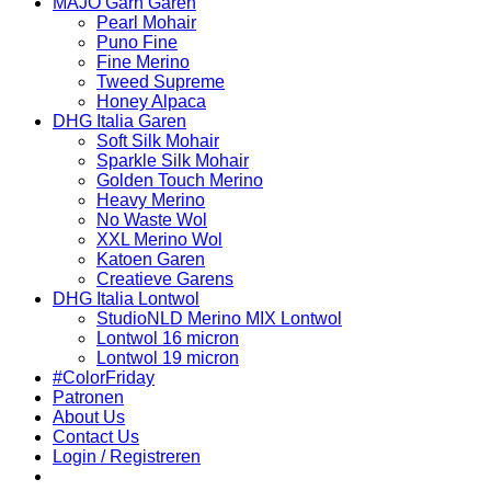
MAJO Garn Garen
Pearl Mohair
Puno Fine
Fine Merino
Tweed Supreme
Honey Alpaca
DHG Italia Garen
Soft Silk Mohair
Sparkle Silk Mohair
Golden Touch Merino
Heavy Merino
No Waste Wol
XXL Merino Wol
Katoen Garen
Creatieve Garens
DHG Italia Lontwol
StudioNLD Merino MIX Lontwol
Lontwol 16 micron
Lontwol 19 micron
#ColorFriday
Patronen
About Us
Contact Us
Login / Registreren