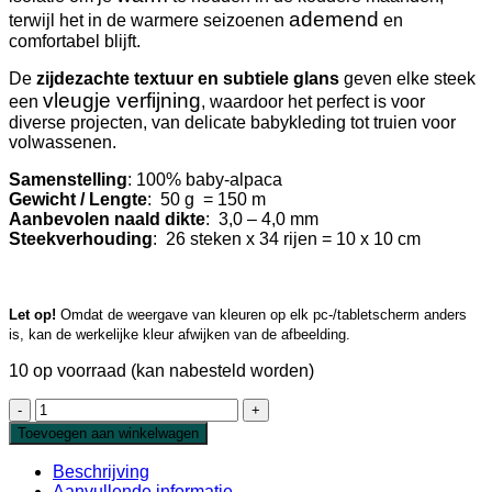
ademend
terwijl het in de warmere seizoenen
en
comfortabel blijft.
De
zijdezachte textuur en subtiele glans
geven elke steek
vleugje verfijning
een
, waardoor het perfect is voor
diverse projecten, van delicate babykleding tot truien voor
volwassenen.
Samenstelling
: 100% baby-alpaca
Gewicht / Lengte
: 50 g = 150 m
Aanbevolen naald dikte
: 3,0 – 4,0 mm
Steekverhouding
: 26 steken x 34 rijen = 10 x 10 cm
Let op!
Omdat de weergave van kleuren op elk pc-/tabletscherm anders
is, kan de werkelijke kleur afwijken van de afbeelding.
10 op voorraad (kan nabesteld worden)
Honey
Alpaca
Toevoegen aan winkelwagen
Ivory
aantal
Beschrijving
Aanvullende informatie