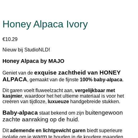
Honey Alpaca Ivory
€
10.29
Nieuw bij StudioNLD!
Honey Alpaca by MAJO
exquise zachtheid van HONEY
Geniet van de
ALPACA
, gemaakt van de fijnste
100% baby-alpaca
.
Dit garen voelt fluweelzacht aan,
vergelijkbaar met
kasjmier
, waardoor het het ultieme materiaal is voor het
creëren van tijdloze,
luxueuze
handgebreide stukken.
Baby-alpaca
buitengewoon
staat bekend om zijn
zachte aanraking op de huid
.
Dit
ademende en lichtgewicht garen
biedt superieure
warm
isolatie om je
te houden in de koudere maanden,