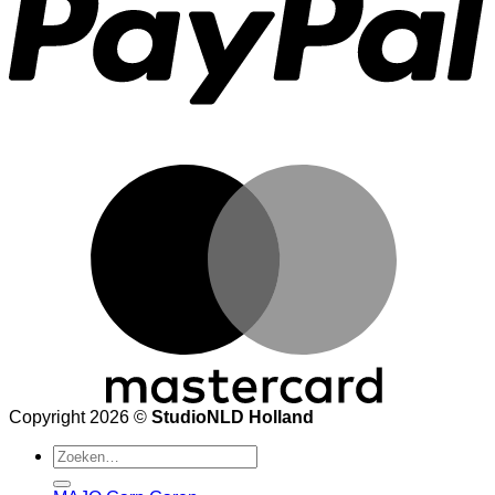
M
Copyright 2026 ©
StudioNLD Holland
Zoeken
naar: