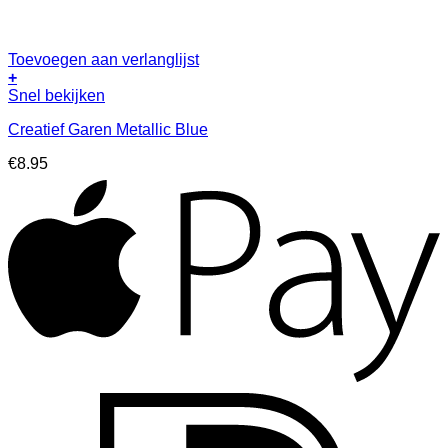
Toevoegen aan verlanglijst
+
Snel bekijken
Creatief Garen Metallic Blue
€
8.95
A
I