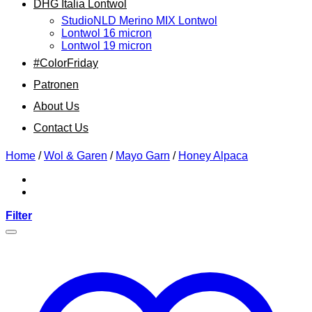
DHG Italia Lontwol
StudioNLD Merino MIX Lontwol
Lontwol 16 micron
Lontwol 19 micron
#ColorFriday
Patronen
About Us
Contact Us
Home
/
Wol & Garen
/
Mayo Garn
/
Honey Alpaca
Filter