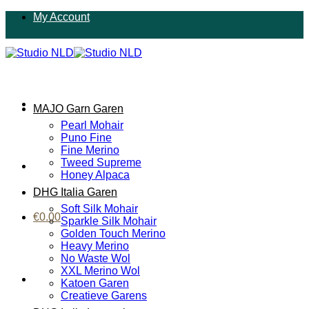
Ga
My Account
naar
inhoud
MAJO Garn Garen
Pearl Mohair
Puno Fine
Fine Merino
Tweed Supreme
Honey Alpaca
DHG Italia Garen
Soft Silk Mohair
€
0.00
Sparkle Silk Mohair
Golden Touch Merino
Heavy Merino
No Waste Wol
XXL Merino Wol
Katoen Garen
Creatieve Garens