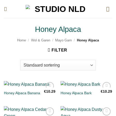
Ga
naar
inhoud
Honey Alpaca
Home
/
Wol & Garen
/
Mayo Garn
/
Honey Alpaca
FILTER
€
10.29
€
10.29
Honey Alpaca Banana
Honey Alpaca Bark
Toevoegen
Toevoegen
aan
aan
verlanglijst
verlanglijst