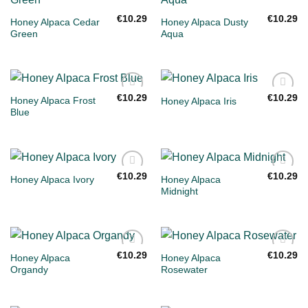
Toevoegen
Toevoegen
aan
aan
€
10.29
€
10.29
Honey Alpaca Cedar
Honey Alpaca Dusty
verlanglijst
verlanglijst
Green
Aqua
€
10.29
€
10.29
Honey Alpaca Frost
Honey Alpaca Iris
Toevoegen
Toevoegen
Blue
aan
aan
verlanglijst
verlanglijst
€
10.29
€
10.29
Honey Alpaca
Honey Alpaca Ivory
Toevoegen
Toevoegen
Midnight
aan
aan
verlanglijst
verlanglijst
€
10.29
€
10.29
Honey Alpaca
Honey Alpaca
Toevoegen
Toevoegen
Organdy
Rosewater
aan
aan
verlanglijst
verlanglijst