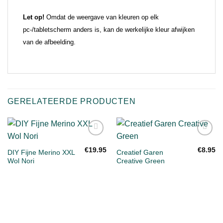
Let op!
Omdat de weergave van kleuren op elk
pc-/tabletscherm anders is, kan de werkelijke kleur afwijken
van de afbeelding.
GERELATEERDE PRODUCTEN
Toevoegen
Toevoegen
aan
aan
€
19.95
€
8.95
DIY Fijne Merino XXL
Creatief Garen
verlanglijst
verlanglijst
Wol Nori
Creative Green