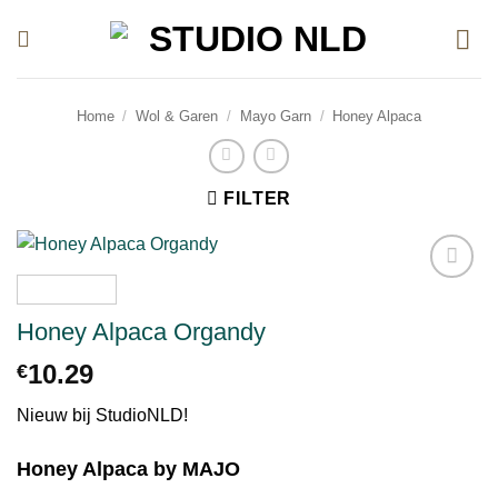
Ga
naar
inhoud
Home
/
Wol & Garen
/
Mayo Garn
/
Honey Alpaca
FILTER
Toevoegen
aan
Honey Alpaca Organdy
verlanglijst
10.29
€
Nieuw bij StudioNLD!
Honey Alpaca by MAJO