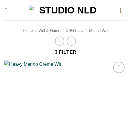
Ga
naar
inhoud
Home
/
Wol & Garen
/
DHG Italia
/
Merino Wol
FILTER
Toevoegen
aan
verlanglijst