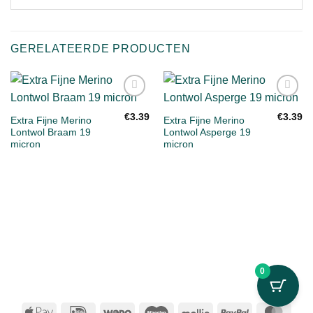
GERELATEERDE PRODUCTEN
Toevoegen
Toevoegen
aan
aan
€
3.39
€
3.39
Extra Fijne Merino
Extra Fijne Merino
verlanglijst
verlanglijst
Lontwol Braam 19
Lontwol Asperge 19
micron
micron
0
Apple
IDeal
Wero
Maestro
Mollie
PayPal
Mast