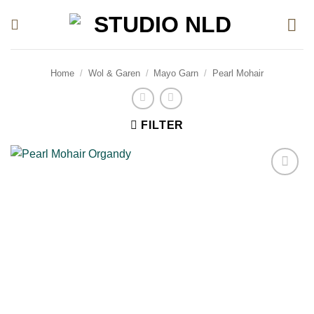
Ga
naar
inhoud
Home
/
Wol & Garen
/
Mayo Garn
/
Pearl Mohair
FILTER
Toevoegen
aan
verlanglijst