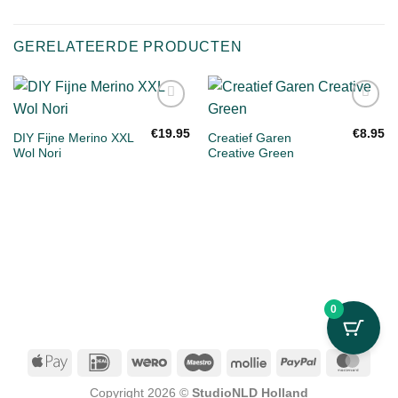
GERELATEERDE PRODUCTEN
Toevoegen
Toevoegen
aan
aan
€
19.95
€
8.95
DIY Fijne Merino XXL
Creatief Garen
verlanglijst
verlanglijst
Wol Nori
Creative Green
0
Apple
IDeal
Wero
Maestro
Mollie
PayPal
Mast
Pay
Copyright 2026 ©
StudioNLD Holland