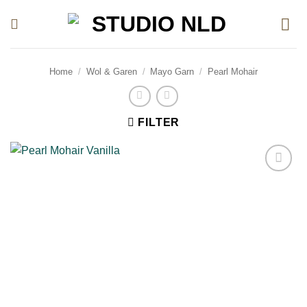
Ga
naar
inhoud
Home
/
Wol & Garen
/
Mayo Garn
/
Pearl Mohair
FILTER
Toevoegen
aan
verlanglijst