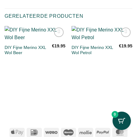
GERELATEERDE PRODUCTEN
Toevoegen
Toevoegen
aan
aan
€
19.95
€
19.95
DIY Fijne Merino XXL
DIY Fijne Merino XXL
verlanglijst
verlanglijst
Wol Beer
Wol Petrol
0
Apple
IDeal
Wero
Maestro
Mollie
PayPal
Mast