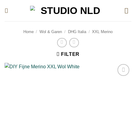
Ga
naar
inhoud
Home
/
Wol & Garen
/
DHG Italia
/
XXL Merino
FILTER
Toevoegen
aan
verlanglijst