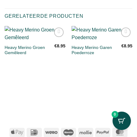
GERELATEERDE PRODUCTEN
Toevoegen
Toevoegen
aan
aan
€
8.95
€
8.95
Heavy Merino Groen
Heavy Merino Garen
verlanglijst
verlanglijst
Gemêleerd
Poederroze
0
Apple
IDeal
Wero
Maestro
Mollie
PayPal
Mast