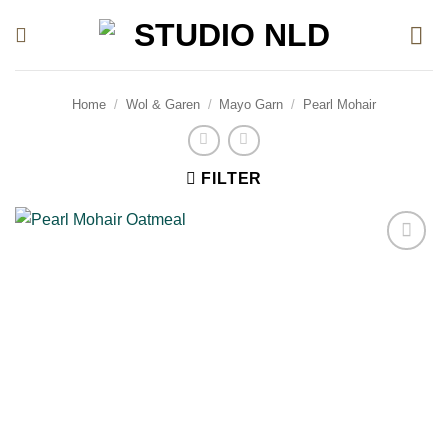
Ga
naar
inhoud
Home
/
Wol & Garen
/
Mayo Garn
/
Pearl Mohair
FILTER
Toevoegen
aan
verlanglijst