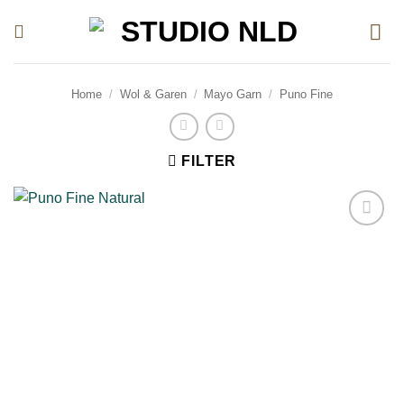
Ga
naar
inhoud
Home
/
Wol & Garen
/
Mayo Garn
/
Puno Fine
FILTER
Toevoegen
aan
verlanglijst