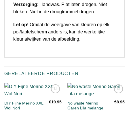
Verzorging
: Handwas. Plat laten drogen. Niet
bleken. Niet in de droogtrommel drogen.
Let op!
Omdat de weergave van kleuren op elk
pc-/tabletscherm anders is, kan de werkelijke
kleur afwijken van de afbeelding.
GERELATEERDE PRODUCTEN
Toevoegen
Toevoegen
aan
aan
€
19.95
€
8.95
DIY Fijne Merino XXL
No waste Merino
verlanglijst
verlanglijst
Wol Nori
Garen Lila melange