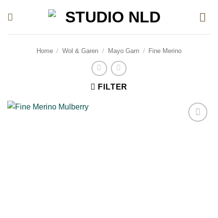
Ga
naar
inhoud
Home
/
Wol & Garen
/
Mayo Garn
/
Fine Merino
FILTER
Toevoegen
aan
verlanglijst