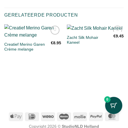
GERELATEERDE PRODUCTEN
€
9.45
Zacht Silk Mohair
Toevoegen
Toevoegen
Kaneel
aan
aan
€
8.95
Creatief Merino Garen
verlanglijst
verlanglijst
Crème melange
0
Apple
IDeal
Wero
Maestro
Mollie
PayPal
Mast
Pay
Copyright 2026 ©
StudioNLD Holland