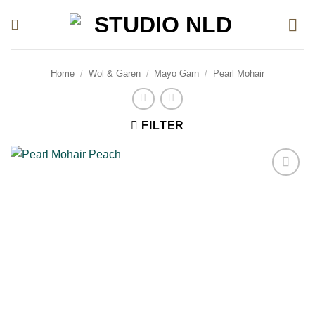
Ga
naar
inhoud
Home
/
Wol & Garen
/
Mayo Garn
/
Pearl Mohair
FILTER
Toevoegen
aan
verlanglijst