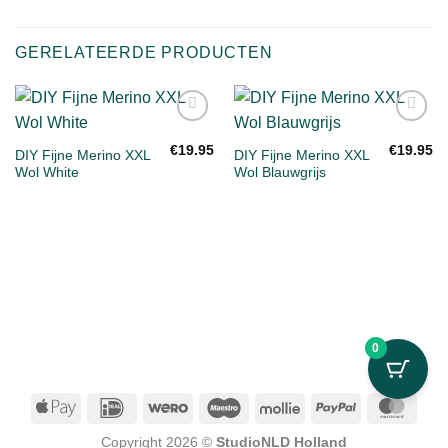
GERELATEERDE PRODUCTEN
Toevoegen
Toevoegen
aan
aan
€
19.95
€
19.95
DIY Fijne Merino XXL
DIY Fijne Merino XXL
verlanglijst
verlanglijst
Wol White
Wol Blauwgrijs
0
Apple
IDeal
Wero
Maestro
Mollie
PayPal
Mast
Pay
Copyright 2026 ©
StudioNLD Holland