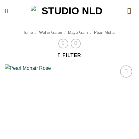
Ga
naar
inhoud
Home
/
Wol & Garen
/
Mayo Garn
/
Pearl Mohair
FILTER
Toevoegen
aan
verlanglijst