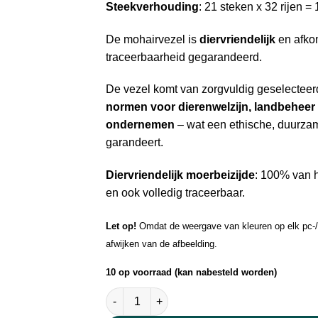
Steekverhouding
: 21 steken x 32 rijen =
De mohairvezel is
diervriendelijk
en afkom
traceerbaarheid gegarandeerd.
De vezel komt van zorgvuldig geselecteer
normen voor dierenwelzijn, landbeheer
ondernemen
– wat een ethische, duurzam
garandeert.
Diervriendelijk moerbeizijde
: 100% van h
en ook volledig traceerbaar.
Let op!
Omdat de weergave van kleuren op elk pc-/t
afwijken van de afbeelding.
10 op voorraad (kan nabesteld worden)
Pearl Mohair Dusty Blue aantal