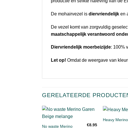
productie en strikte naleving van de
De mohairvezel is
diervriendelijk
en a
De vezel komt van zorgvuldig geselec
maatschappelijk verantwoord ond
Diervriendelijk moerbeizijde
: 100% v
Let op!
Omdat de weergave van kleuren
GERELATEERDE PRODUCTE
+
+
Heavy Merino
Toevoegen
€
8.95
aan
No waste Merino