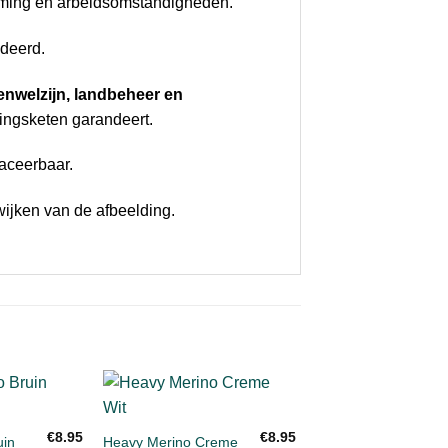
erming en arbeidsomstandigheden.
ndeerd.
enwelzijn, landbeheer en
ingsketen garandeert.
raceerbaar.
wijken van de afbeelding.
+
Toevoegen
Toevoegen
To
€
8.95
€
8.95
aan
aan
uin
Heavy Merino Creme