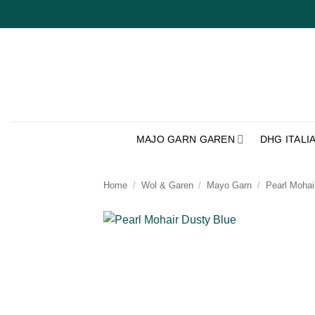
Ga
naar
inhoud
MAJO GARN GAREN
DHG ITALI
Home
/
Wol & Garen
/
Mayo Garn
/
Pearl Mohai