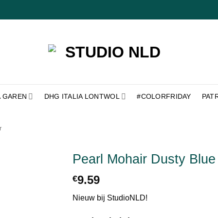
A GAREN
DHG ITALIA LONTWOL
#COLORFRIDAY
PAT
r
Pearl Mohair Dusty Blue
9.59
€
Toevoegen
aan
verlanglijst
Nieuw bij StudioNLD!