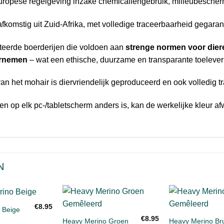
 Europese regelgeving inzake chemicaliëngebruik, milieubesch
fkomstig uit Zuid-Afrika, met volledige traceerbaarheid gegara
teerde boerderijen die voldoen aan
strenge normen voor dier
ernemen
– wat een ethische, duurzame en transparante toelever
an het mohair is diervriendelijk geproduceerd en ook volledig t
 op elk pc-/tabletscherm anders is, kan de werkelijke kleur af
N
+
+
€
8.95
 Beige
Toevoegen
Toevoegen
€
8.95
aan
aan
Heavy Merino Groen
Heavy Merino Br