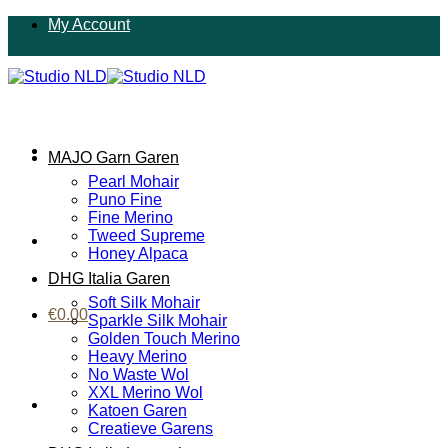
Ga
My Account
naar
inhoud
MAJO Garn Garen
Pearl Mohair
Puno Fine
Fine Merino
Tweed Supreme
Honey Alpaca
DHG Italia Garen
Soft Silk Mohair
€
0.00
Sparkle Silk Mohair
Golden Touch Merino
Heavy Merino
No Waste Wol
XXL Merino Wol
Katoen Garen
Creatieve Garens