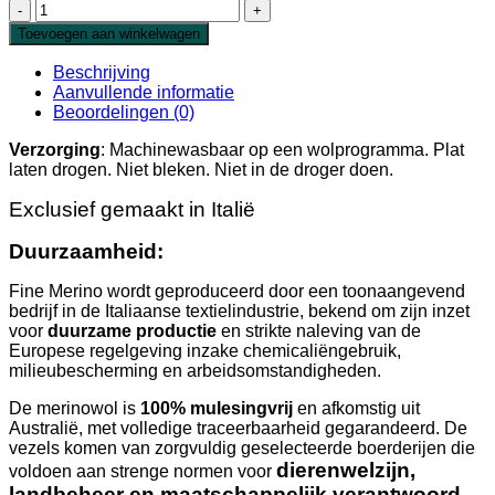
Fine
Merino
Toevoegen aan winkelwagen
Denim
aantal
Beschrijving
Aanvullende informatie
Beoordelingen (0)
Verzorging
: Machinewasbaar op een wolprogramma. Plat
laten drogen. Niet bleken. Niet in de droger doen.
Exclusief gemaakt in Italië
Duurzaamheid:
Fine Merino wordt geproduceerd door een toonaangevend
bedrijf in de Italiaanse textielindustrie, bekend om zijn inzet
voor
duurzame productie
en strikte naleving van de
Europese regelgeving inzake chemicaliëngebruik,
milieubescherming en arbeidsomstandigheden.
De merinowol is
100% mulesingvrij
en afkomstig uit
Australië, met volledige traceerbaarheid gegarandeerd. De
vezels komen van zorgvuldig geselecteerde boerderijen die
dierenwelzijn,
voldoen aan strenge normen voor
landbeheer en maatschappelijk verantwoord