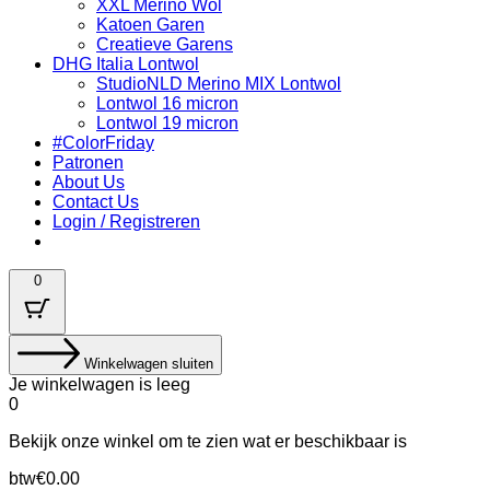
XXL Merino Wol
Katoen Garen
Creatieve Garens
DHG Italia Lontwol
StudioNLD Merino MIX Lontwol
Lontwol 16 micron
Lontwol 19 micron
#ColorFriday
Patronen
About Us
Contact Us
Login / Registreren
0
Winkelwagen sluiten
Je winkelwagen is leeg
0
Bekijk onze winkel om te zien wat er beschikbaar is
Belastingbedrag:
btw
€
0.00