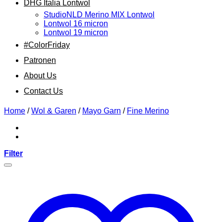
DHG Italia Lontwol
StudioNLD Merino MIX Lontwol
Lontwol 16 micron
Lontwol 19 micron
#ColorFriday
Patronen
About Us
Contact Us
Home
/
Wol & Garen
/
Mayo Garn
/
Fine Merino
Filter