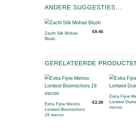
ANDERE SUGGESTIES…
+
€
9.45
Zacht Silk Mohair
Toevoegen
Blush
aan
verlanglijst
GERELATEERDE PRODUCTE
+
Toevoegen
+
aan
Extra Fijne M
verlanglijst
Lontwol Duin
€
3.39
Extra Fijne Merino
micron
Lontwol Boomschors
19 micron