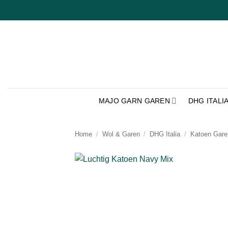
Ga
naar
inhoud
MAJO GARN GAREN
DHG ITALI
Home
/
Wol & Garen
/
DHG Italia
/
Katoen Gare