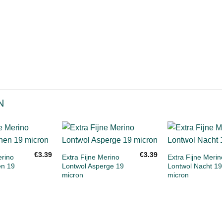
N
+
+
Toevoegen
Toevoegen
€
3.39
€
3.39
aan
aan
erino
Extra Fijne Merino
Extra Fijne Merin
verlanglijst
verlanglijst
en 19
Lontwol Asperge 19
Lontwol Nacht 19
micron
micron