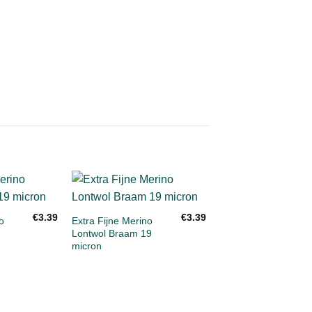
+
Toevoegen
Toevoegen
To
€
3.39
€
3.39
aan
aan
o
Extra Fijne Merino
verlanglijst
verlanglijst
ve
Lontwol Braam 19
micron
+