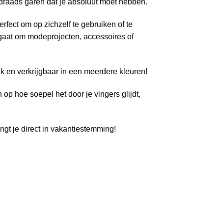
draads garen dat je absoluut moet hebben.
fect om op zichzelf te gebruiken of te
gaat om modeprojecten, accessoires of
ek en verkrijgbaar in een meerdere kleuren!
 op hoe soepel het door je vingers glijdt,
gt je direct in vakantiestemming!