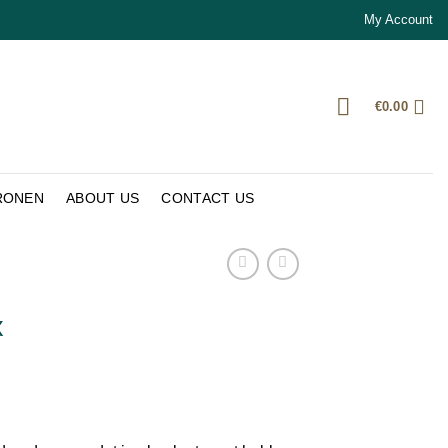
My Account
€
0.00
RONEN
ABOUT US
CONTACT US
x