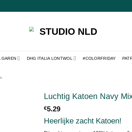
A GAREN
DHG ITALIA LONTWOL
#COLORFRIDAY
PAT
n
Luchtig Katoen Navy Mi
5.29
€
Toevoegen
aan
verlanglijst
Heerlijke zacht Katoen!