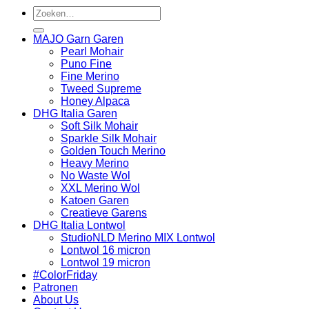
Zoeken
naar:
MAJO Garn Garen
Pearl Mohair
Puno Fine
Fine Merino
Tweed Supreme
Honey Alpaca
DHG Italia Garen
Soft Silk Mohair
Sparkle Silk Mohair
Golden Touch Merino
Heavy Merino
No Waste Wol
XXL Merino Wol
Katoen Garen
Creatieve Garens
DHG Italia Lontwol
StudioNLD Merino MIX Lontwol
Lontwol 16 micron
Lontwol 19 micron
#ColorFriday
Patronen
About Us