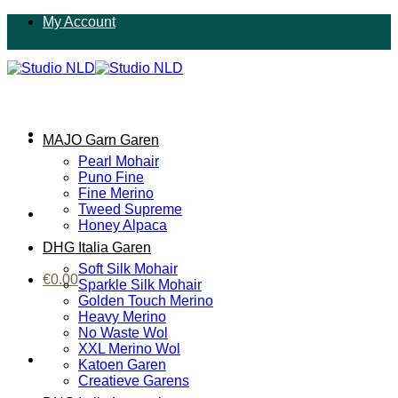
Ga
My Account
naar
inhoud
MAJO Garn Garen
Pearl Mohair
Puno Fine
Fine Merino
Tweed Supreme
Honey Alpaca
DHG Italia Garen
Soft Silk Mohair
€
0.00
Sparkle Silk Mohair
Golden Touch Merino
Heavy Merino
No Waste Wol
XXL Merino Wol
Katoen Garen
Creatieve Garens