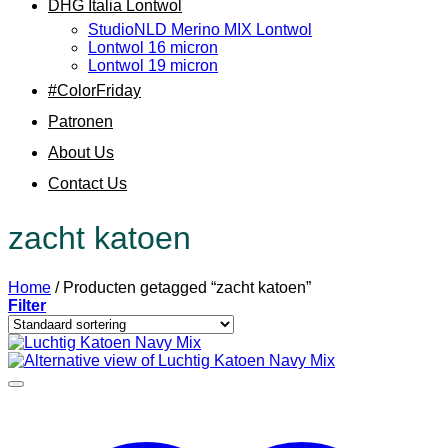
DHG Italia Lontwol
StudioNLD Merino MIX Lontwol
Lontwol 16 micron
Lontwol 19 micron
#ColorFriday
Patronen
About Us
Contact Us
zacht katoen
Home
/
Producten getagged “zacht katoen”
Filter