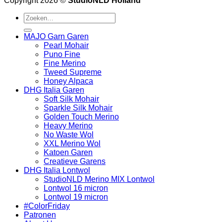
Copyright 2026 ©
StudioNLD Holland
Zoeken
naar:
MAJO Garn Garen
Pearl Mohair
Puno Fine
Fine Merino
Tweed Supreme
Honey Alpaca
DHG Italia Garen
Soft Silk Mohair
Sparkle Silk Mohair
Golden Touch Merino
Heavy Merino
No Waste Wol
XXL Merino Wol
Katoen Garen
Creatieve Garens
DHG Italia Lontwol
StudioNLD Merino MIX Lontwol
Lontwol 16 micron
Lontwol 19 micron
#ColorFriday
Patronen