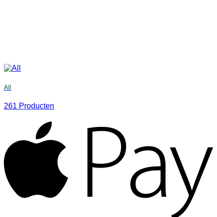
All
261 Producten
A