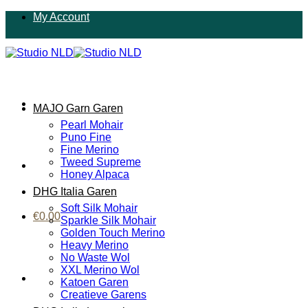
Ga
My Account
naar
inhoud
MAJO Garn Garen
Pearl Mohair
Puno Fine
Fine Merino
Tweed Supreme
Honey Alpaca
DHG Italia Garen
Soft Silk Mohair
€
0.00
Sparkle Silk Mohair
Golden Touch Merino
Heavy Merino
No Waste Wol
XXL Merino Wol
Katoen Garen
Creatieve Garens