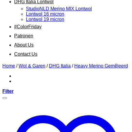
DHG Italia Lontwol
StudioNLD Merino MIX Lontwol
Lontwol 16 micron
Lontwol 19 micron
#ColorFriday
Patronen
About Us
Contact Us
Home
/
Wol & Garen
/
DHG Italia
/
Heavy Merino Gemêleerd
Filter