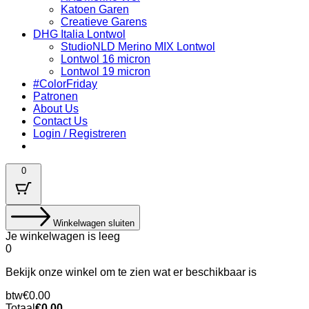
Katoen Garen
Creatieve Garens
DHG Italia Lontwol
StudioNLD Merino MIX Lontwol
Lontwol 16 micron
Lontwol 19 micron
#ColorFriday
Patronen
About Us
Contact Us
Login / Registreren
0
Winkelwagen sluiten
Je winkelwagen is leeg
0
Bekijk onze winkel om te zien wat er beschikbaar is
Belastingbedrag:
btw
€
0.00
Winkelwagen
Totaal
€
0.00