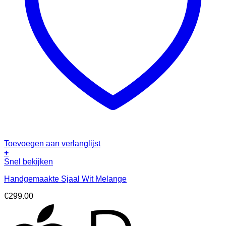
Toevoegen aan verlanglijst
+
Snel bekijken
Handgemaakte Sjaal Wit Melange
€
299.00
A