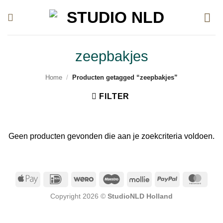
Ga
naar
inhoud
zeepbakjes
Home
/
Producten getagged “zeepbakjes”
FILTER
Geen producten gevonden die aan je zoekcriteria voldoen.
Apple
IDeal
Wero
Maestro
Mollie
PayPal
Mast
Pay
Copyright 2026 ©
StudioNLD Holland